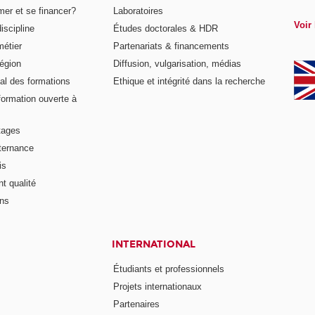
er et se financer?
Laboratoires
Voir 
iscipline
Études doctorales & HDR
métier
Partenariats & financements
égion
Diffusion, vulgarisation, médias
al des formations
Ethique et intégrité dans la recherche
formation ouverte à
tages
lternance
is
t qualité
ons
INTERNATIONAL
Étudiants et professionnels
Projets internationaux
Partenaires