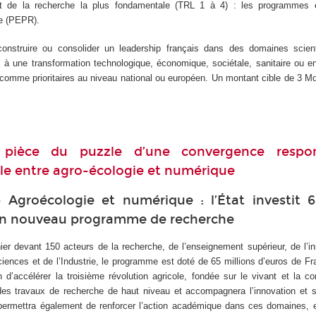
t de la recherche la plus fondamentale (TRL 1 à 4) : les programmes 
he (PEPR).
struire ou consolider un leadership français dans des domaines scient
és à une transformation technologique, économique, sociétale, sanitaire ou 
 comme prioritaires au niveau national ou européen. Un montant cible de 3 M
 pièce du puzzle d’une convergence respo
le entre agro-écologie et numérique
 Agroécologie et numérique : l’État investit 6
un nouveau programme de recherche
nier devant 150 acteurs de la recherche, de l’enseignement supérieur, de l’i
Sciences et de l’Industrie, le programme est doté de 65 millions d’euros de F
n d’accélérer la troisième révolution agricole, fondée sur le vivant et la 
es travaux de recherche de haut niveau et accompagnera l’innovation et 
Il permettra également de renforcer l’action académique dans ces domaines, e