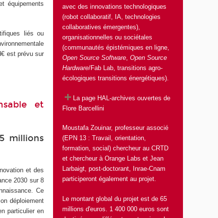
et équipements
avec des innovations technologiques
(robot collaboratif, IA, technologies
collaboratives émergentes),
ifiques liés ou
organisationnelles ou sociétales
environnementale
(communautés épistémiques en ligne,
d€ est prévu sur
Open Source Software
,
Open Source
Hardware
/Fab Lab, transitions agro-
écologiques transitions énergétiques).
La page HAL-archives ouvertes de
nsable et
Flore Barcellini
Moustafa Zouinar
, professeur associé
5 millions
(EPN 13 : Travail, orientation,
formation, social) chercheur au CRTD
et chercheur à Orange Labs et Jean
Larbaigt, post-doctorant, Inrae-Cnam
nnovation et des
participeront également au projet.
rance 2030 sur 8
connaissance. Ce
Le montant global du projet est de 65
son déploiement
millions d'euros. 1 400 000 euros sont
n particulier en