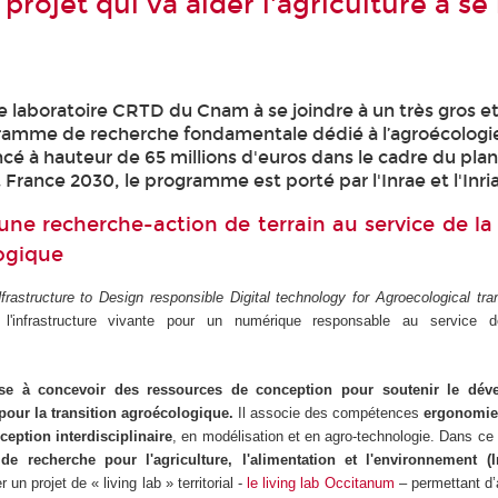
projet qui va aider l'agriculture à se
le laboratoire CRTD du Cnam à se joindre à un très gros e
ramme de recherche fondamentale dédié à l’agroécologie
cé à hauteur de 65 millions d'euros dans le cadre du pla
France 2030, le programme est porté par l'Inrae et l'Inria
ne recherche-action de terrain au service de la 
ogique
Nfrastructure to Design responsible Digital technology for Agroecological tran
 l'infrastructure vivante pour un numérique responsable au service de
se à concevoir des ressources de conception pour soutenir le dév
our la transition agroécologique.
Il associe des compétences
ergonomie 
ception interdisciplinaire
, en modélisation et en agro-technologie. Dans ce
l de recherche pour l'agriculture, l'alimentation et l'environnement (
 un projet de « living lab » territorial -
le living lab Occitanum
– permettant d