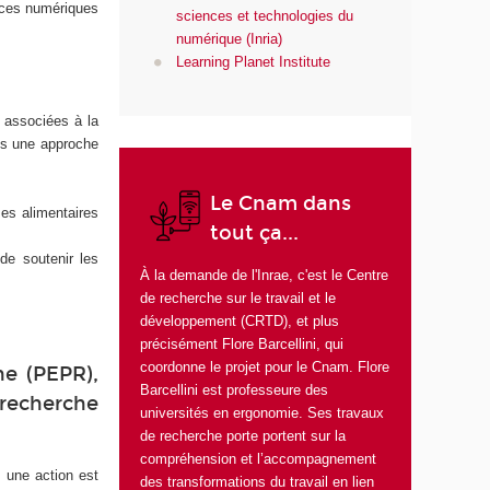
vices numériques
sciences et technologies du
numérique (Inria)
Learning Planet Institute
s associées à la
ns une approche
Le Cnam dans
mes alimentaires
tout ça...
de soutenir les
À la demande de l'
Inrae
, c'est le
Centre
de recherche sur le travail et le
développement (CRTD)
, et plus
précisément
Flore Barcellini
, qui
coordonne le projet pour le Cnam. Flore
he (PEPR),
Barcellini est professeure des
recherche
universités en ergonomie. Ses travaux
de recherche porte portent sur la
compréhension et l’accompagnement
 une action est
des transformations du travail en lien