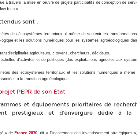
que à travers la mise en œuvre de projets participatifs de conception de ser
low tech ».
attendus sont :
riétés des écosystèmes territoriaux, à même de soutenir les transformation
cologique et les solutions numériques pour les systèmes agroécologiques da
l transdisciplinaire agriculteurs, citoyens, chercheurs, décideurs.
s échelles d'activités et de politiques (des exploitations agricoles aux systè
priétés des écosystèmes territoriaux et les solutions numériques à même 
ssociées à la transition agroécologique.
projet PEPR de son État
rammes et équipements prioritaires de recherc
nt prestigieux et d'envergure dédié à la 
igé » de
France 2030
, dit « Financement des investissement stratégiques »,