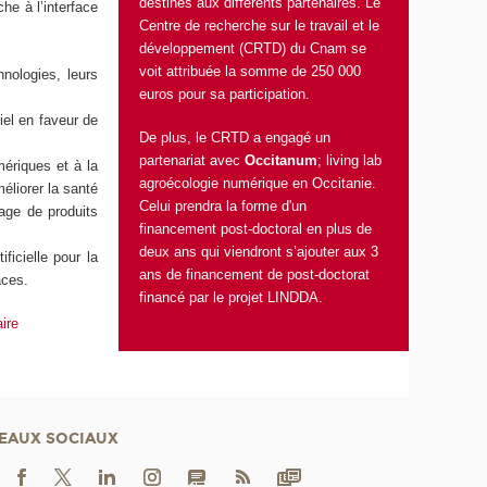
destinés aux différents partenaires. Le
he à l’interface
Centre de recherche sur le travail et le
développement (CRTD)
du Cnam se
voit attribuée la somme de 250 000
nologies, leurs
euros pour sa participation.
iel en faveur de
De plus, le CRTD a engagé un
partenariat avec
Occitanum
; living lab
ériques et à la
agroécologie numérique en Occitanie.
méliorer la santé
Celui prendra la forme d'un
age de produits
financement post-doctoral en plus de
deux ans qui viendront s’ajouter aux 3
ficielle pour la
ans de financement de post-doctorat
aces.
financé par le projet LINDDA.
aire
EAUX SOCIAUX