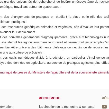
les grandes universités de recherche et de fédérer un écosystème de recherc
umérique, travaillant autour de quatre axes :
 des changements de pratiques en étudiant la place et le rôle des tech
litiques publiques ;
n des ressources génétiques animales et végétales, afin d’évaluer leur potent
favoriser leur déploiement
 des nouvelles générations d’agroéquipements, grâce aux technologies num
s assisteront les agriculteurs dans leur travail et permettront par exemple d’a
eur bien-être grâce à des bâtiments d’élevage connectés où de réduire l’us
r une agriculture de précision ;
des outils numériques d’aide à la décision, en particulier d’intelligence arti
nalyse des données en agriculture, au service de pratiques agricoles plus effic
mmuniqué de presse du Ministère de l'agriculture et de la souveraineté aliment
RECHERCHE
RÉS
formation
La direction de la recherche & son actu