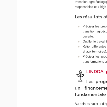
transition agro-écologi
responsables et « high-
Les résultats 
Préciser les prop
transition agroé
ouverte.
Outiller le travai
Relier différente
et aux territoires).
Préciser les pro
transformations a
LINDDA, 
Les prog
un financeme
fondamentale
Au sein du volet « dir