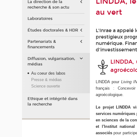
LINDDA, le 
La direction de la
recherche & son actu
au vert
Laboratoires
L'Inrae a appelé 
Études doctorales & HDR
prestigieux prog
Partenariats &
numérique. Finan
financements
d'investissement 
Diffusion, vulgarisation,
LINDDA, u
médias
agroécol
Au coeur des labos
Presse & médias
LINDDA pour
Living I
Science ouverte
français : Concevoir
agroécologique.
Ethique et intégrité dans
la recherche
Le projet LINDDA vi
services numériques p
en sciences de la con
et l'Institut nationa
associés
pour participer