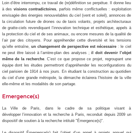
Loin d’être interrompu, ce travail de (re)définition se perpétue. Il donne lieu
à des
visions contradictoires
, parfois même conflictuelles : exploitation
envisagée des énergies renouvelables du ciel (vent et soleil), annonces de
la circulation future de drones ou de taxis volants, projets architecturaux
de gratte-ciels revendiquant l’innovation technique et esthétique, appels à
la protection du ciel et de ses animaux, ou encore mesures de la qualité de
l’air par des citoyens. Pour appréhender cette diversité et les tensions
qu’elle entraîne,
un changement de perspective est nécessaire
: le ciel
ne peut être laissé à l’arrière-plan des analyses ;
il doit devenir l’objet
même de la recherche
. C’est ce que propose ce projet, regroupant une
équipe dont les études permettront d’appréhender les reconfigurations du
ciel parisien de 1914 à nos jours. En étudiant la construction au quotidien
du ciel d’une grande métropole, la démarche éclairera l’histoire de la ville
elle-même et les modalités de son partage.
Emergence(s)
La Ville de Paris, dans le cadre de sa politique visant à
développer l’innovation et la recherche à Paris, reconduit depuis 2009 un
dispositif de soutien à la recherche intitulé "Émergence(s)".
Le dispositif Émergence(s) fait l’objet d’un appel à projets annuel qui