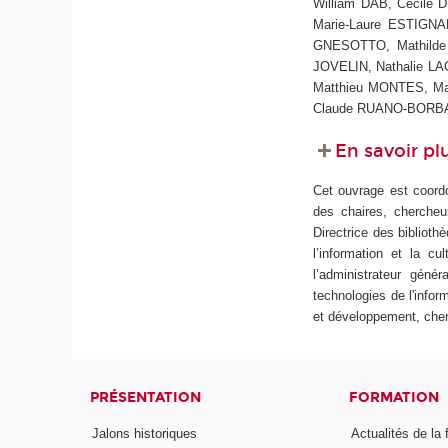
William DAB, Cécile
Marie-Laure ESTIGNA
GNESOTTO, Mathilde
JOVELIN, Nathalie LA
Matthieu MONTES, Ma
Claude RUANO-BORBAL
En savoir pl
Cet ouvrage est coor
des chaires, chercheur
Directrice des biblioth
l’information et la cu
l’administrateur géné
technologies de l'infor
et développement, cherc
PRÉSENTATION
FORMATION
Jalons historiques
Actualités de la 