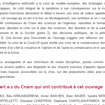
 d’intelligence artificielle à la crise du modèle européen, des éclairages 
logiques, du coût intégral de la pandémie à ses conséquences sur le 
gnants-chercheurs alimentent le débat à travers une série de vidéos appel
 cet ouvrage qui en est à la fois un développement, une synthèse et un « con
r 44 contributeurs du Cnam des sciences de l’ingénieur, naturelles et hum
naires abordant la crise sur le plan des sciences, des données et de la sant
ment et de la Société (partie 2), des décisions politiques, de la phi
 3). Une lecture plus horizontale de l’ouvrage suggère une réflexion sur 
idité, la crise de la Covid-19 ayant révélé une crise de la connaissance d
entre d’un côté la croyance et l’opinion et de l’autre la connaissance et le sav
té et la fiction.
aux enseignants et aux chercheurs de toutes disciplines, jeunes comme 
x acteurs publics, aux dirigeants et aux citoyens soucieux d’apports rigoure
s mais toujours accessibles sur la crise, sur des propositions utiles pour e
prochaines.
ert.e.s du Cnam qui ont contribué à cet ouvrage
KA, Béa ARRUABARRENA, Avner BAR-HEN, Alain BAUER, Sandra BER
APPELLETTI, Ghislaine CHARTRON, Stéphanie CHATELAIN-PONROY, M