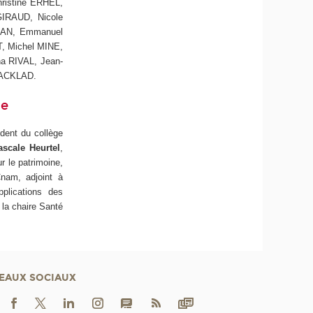
istine ERHEL,
GIRAUD, Nicole
EAN, Emmanuel
, Michel MINE,
a RIVAL, Jean-
ZACKLAD.
he
ident du collège
ascale Heurtel
,
r le patrimoine,
Cnam, adjoint à
pplications des
la chaire Santé
EAUX SOCIAUX