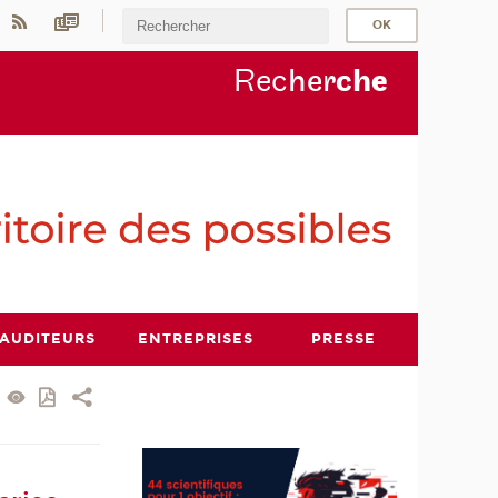
Rec
her
ch
e
AUDITEURS
ENTREPRISES
PRESSE