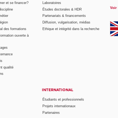
er et se financer?
Laboratoires
Voir 
iscipline
Études doctorales & HDR
métier
Partenariats & financements
égion
Diffusion, vulgarisation, médias
al des formations
Ethique et intégrité dans la recherche
formation ouverte à
tages
lternance
is
t qualité
ons
INTERNATIONAL
Étudiants et professionnels
Projets internationaux
Partenaires