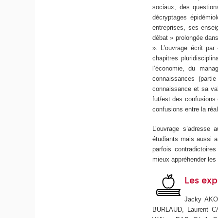
sociaux, des questions
décryptages épidémio
entreprises, ses ensei
débat » prolongée dans
». L’ouvrage écrit pa
chapitres pluridiscipli
l’économie, du manage
connaissances (partie
connaissance et sa val
fut/est des confusions 
confusions entre la réali
L’ouvrage s’adresse 
étudiants mais aussi au
parfois contradictoire
mieux appréhender les 
Les exp
Jacky AKO
BURLAUD, Laurent C