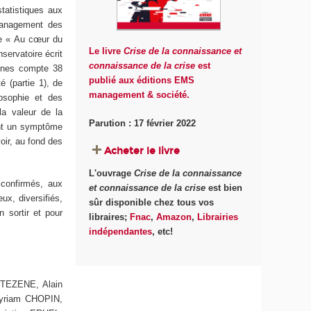
statistiques aux
management des
ée « Au cœur du
Le livre
Crise de la connaissance et
servatoire écrit
connaissance de la crise
est
aines compte 38
publié aux éditions EMS
é (partie 1), de
management & société.
losophie et des
la valeur de la
Parution : 17 février 2022
ont un symptôme
oir, au fond des
Acheter le livre
L'ouvrage
Crise de la connaissance
confirmés, aux
et connaissance de la crise
est bien
ux, diversifiés,
sûr disponible chez tous vos
n sortir et pour
libraires;
Fnac
,
Amazon
,
Librairies
indépendantes
, etc!
TEZENE, Alain
yriam CHOPIN,