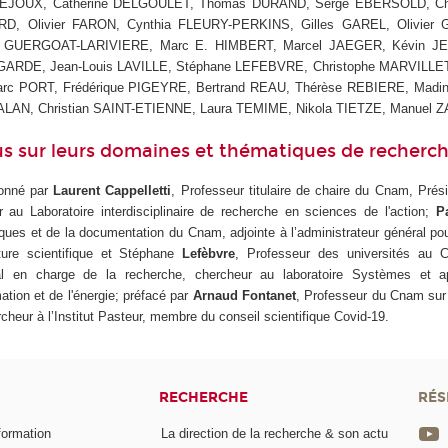
 DEJOUX, Catherine DELGOULET, Thomas DURAND, Serge EBERSOLD, Chr
RD, Olivier FARON, Cynthia FLEURY-PERKINS, Gilles GAREL, Olivier 
 GUERGOAT-LARIVIERE, Marc E. HIMBERT, Marcel JAEGER, Kévin J
GARDE, Jean-Louis LAVILLE, Stéphane LEFEBVRE, Christophe MARVILLET
rc PORT, Frédérique PIGEYRE, Bertrand REAU, Thérèse REBIERE, Madin
AN, Christian SAINT-ETIENNE, Laura TEMIME, Nikola TIETZE, Manuel 
us sur leurs domaines et thématiques de recherc
donné par
Laurent Cappelletti
, Professeur titulaire de chaire du Cnam, Prés
 au Laboratoire interdisciplinaire de recherche en sciences de l'action;
P
èques et de la documentation du Cnam, adjointe à l’administrateur général pou
lture scientifique et Stéphane
Lefèbvre
, Professeur des universités au 
ral en charge de la recherche, chercheur au laboratoire Systèmes et a
mation et de l'énergie; préfacé par
Arnaud Fontanet
, Professeur du Cnam sur 
heur à l’Institut Pasteur, membre du conseil scientifique Covid-19.
RECHERCHE
RÉS
formation
La direction de la recherche & son actu