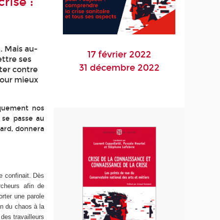
rise :
. Mais au-
17 février 2022
ettre ses
31 décembre 2022
tter contre
pour mieux
iquement nos
i se passe au
tard, donnera
e confinait. Dès
rcheurs afin de
orter une parole
on du chaos à la
des travailleurs