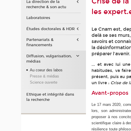
Crise de la
La direction de la
recherche & son actu
les expert.
Laboratoires
Le Cnam est, depu
Études doctorales & HDR
delà se ses murs
Partenariats &
savoirs et connai
financements
la désinformatio
préparer l'avenir
Diffusion, vulgarisation,
médias
... et avec lui u
Au coeur des labos
habitudes, va fair
Presse & médias
présent, puis au p
Science ouverte
un livre :
Crise de 
Avant-propos
Ethique et intégrité dans
la recherche
Le 17 mars 2020, comme
lors, son administrat
proposer à nos concito
scientifique claire à d
résilience toute philos