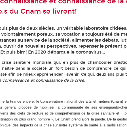
 connaissance et connaissance de la c
e.s du Cnam se livrent!
is plus de deux siècles, un véritable laboratoire d'idées.
, volontairement poreux, sa vocation a toujours été de m
ssances au service de la société; alimenter les débats, lu
n, ouvrir de nouvelles perspectives, repenser le présent 
. Et puis bim! En 2020 débarque le coronavirus...
ne crise sanitaire mondiale qui, en plus de chambouler drast
e naître dans la société un fort besoin de comprendre ce qu
assé afin de mieux appréhender l'avenir. Ce qui, deux ans plus 
la connaissance et connaissance de la crise
.
 la France entière, le Conservatoire national des arts et métiers (Cnam) s
eur général propose de mobiliser la communauté de ses enseignants-che
yens des clefs de lecture et de compréhension de la crise sanitaire et « p
estination du plus grand nombre ». Le Cnam prend alors la parole. De la gesti
ophique, des impacts de la crise sur notre système de santé à la mobilisation 