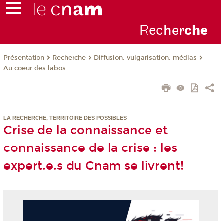
Rec
her
ch
e
Présentation
Recherche
Diffusion, vulgarisation, médias
Au coeur des labos
LA RECHERCHE, TERRITOIRE DES POSSIBLES
Crise de la connaissance et
connaissance de la crise : les
expert.e.s du Cnam se livrent!