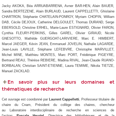
Jacky AKOKA, Béa ARRUABARRENA, Avner BAR-HEN, Alain BAUER,
Sandra BERTEZENE, Alain BURLAUD, Laurent CAPPELLETTI, Ghislaine
CHARTRON, Stéphanie CHATELAIN-PONROY, Myriam CHOPIN, William
DAB, Cécile DEJOUX, Catherine DELGOULET, Thomas DURAND, Serge
EBERSOLD, Christine ERHEL, Marie-Laure ESTIGNARD, Olivier FARON,
Cynthia FLEURY-PERKINS, Gilles GAREL, Olivier GIRAUD, Nicole
GNESOTTO, Mathilde GUERGOAT-LARIVIERE, Marc E. HIMBERT,
Marcel JAEGER, Kévin JEAN, Emmanuel JOVELIN, Nathalie LAGARDE,
Jean-Louis LAVILLE, Stéphane LEFEBVRE, Christophe MARVILLET,
Michel MINE, Matthieu MONTES, Marc PORT, Frédérique PIGEYRE,
Bertrand REAU, Thérèse REBIERE, Madina RIVAL, Jean-Claude RUANO-
BORBALAN, Christian SAINT-ETIENNE, Laura TEMIME, Nikola TIETZE,
Manuel ZACKLAD.
En savoir plus sur leurs domaines et
thématiques de recherche
Cet ouvrage est coordonné par
Laurent Cappelletti
, Professeur titulaire de
chaire du Cnam, Président du collège des chaires, chercheur
au Laboratoire interdisciplinaire de recherche en sciences de
l'action;
Pascale Heurtel
, Directrice des bibliothèques et de la