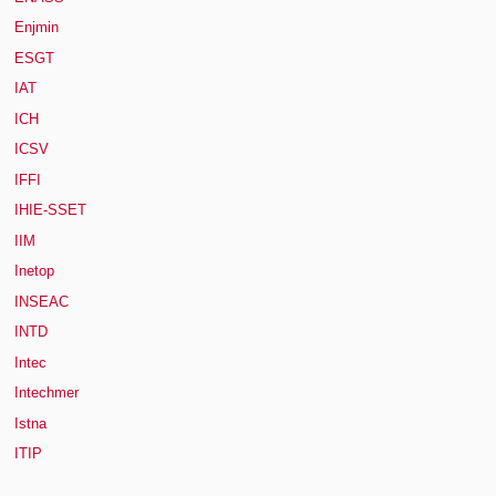
Enjmin
ESGT
IAT
ICH
ICSV
IFFI
IHIE-SSET
IIM
Inetop
INSEAC
INTD
Intec
Intechmer
Istna
ITIP