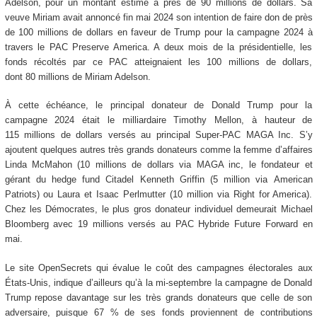
Adelson, pour un montant estimé à près de 90 millions de dollars. Sa
veuve Miriam avait annoncé fin mai 2024 son intention de faire don de près
de 100 millions de dollars en faveur de Trump pour la campagne 2024 à
travers le PAC Preserve America. A deux mois de la présidentielle, les
fonds récoltés par ce PAC atteignaient les 100 millions de dollars,
dont 80 millions de Miriam Adelson.
À cette échéance, le principal donateur de Donald Trump pour la
campagne 2024 était le milliardaire Timothy Mellon, à hauteur de
115 millions de dollars versés au principal Super-PAC MAGA Inc. S’y
ajoutent quelques autres très grands donateurs comme la femme d’affaires
Linda McMahon (10 millions de dollars via MAGA inc, le fondateur et
gérant du hedge fund Citadel Kenneth Griffin (5 million via American
Patriots) ou Laura et Isaac Perlmutter (10 million via Right for America).
Chez les Démocrates, le plus gros donateur individuel demeurait Michael
Bloomberg avec 19 millions versés au PAC Hybride Future Forward en
mai.
Le site OpenSecrets qui évalue le coût des campagnes électorales aux
États-Unis, indique d’ailleurs qu’à la mi-septembre la campagne de Donald
Trump repose davantage sur les très grands donateurs que celle de son
adversaire, puisque 67 % de ses fonds proviennent de contributions