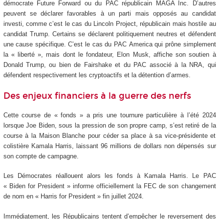
démocrate Future Forward ou du PAC républicain MAGA Inc. D’autres
peuvent se déclarer favorables à un parti mais opposés au candidat
investi, comme c’est le cas du Lincoln Project, républicain mais hostile au
candidat Trump. Certains se déclarent politiquement neutres et défendent
une cause spécifique. C’est le cas du PAC America qui prône simplement
la « liberté », mais dont le fondateur, Elon Musk, affiche son soutien à
Donald Trump, ou bien de Fairshake et du PAC associé à la NRA, qui
défendent respectivement les cryptoactifs et la détention d’armes.
Des enjeux financiers à la guerre des nerfs
Cette course de « fonds » a pris une tournure particulière à l’été 2024
lorsque Joe Biden, sous la pression de son propre camp, s’est retiré de la
course à la Maison Blanche pour céder sa place à sa vice-présidente et
colistière Kamala Harris, laissant 96 millions de dollars non dépensés sur
son compte de campagne.
Les Démocrates réallouent alors les fonds à Kamala Harris. Le PAC
« Biden for President » informe officiellement la FEC de son changement
de nom en « Harris for President » fin juillet 2024.
Immédiatement, les Républicains tentent d’empêcher le reversement des