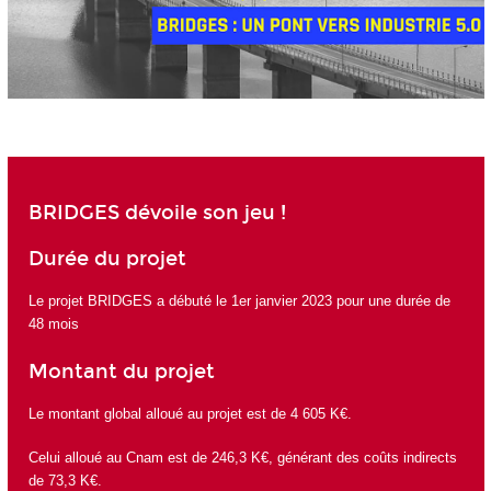
BRIDGES dévoile son jeu !
Durée du projet
Le projet BRIDGES a débuté le 1er janvier 2023 pour une durée de
48 mois
Montant du projet
Le montant global alloué au projet est de 4 605 K€.
Celui alloué au Cnam est de 246,3 K€, générant des coûts indirects
de 73,3 K€.