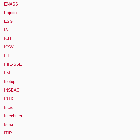
ENASS
Enjmin
ESGT
IAT
ICH
ICSV
IFFI
IHIE-SSET
IIM
Inetop
INSEAC
INTD
Intec
Intechmer
Istna
ITIP