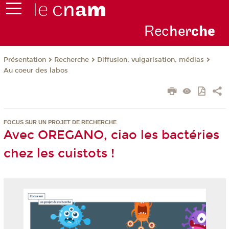
Rec
her
ch
e
Présentation
Recherche
Diffusion, vulgarisation, médias
Au coeur des labos
FOCUS SUR UN PROJET DE RECHERCHE
Avec OREGANO, ciao les bactéries
chez les cuistots !