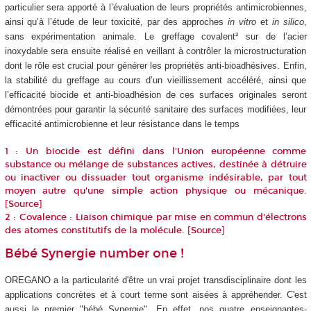
particulier sera apporté à l’évaluation de leurs propriétés antimicrobiennes,
ainsi qu’à l’étude de leur toxicité, par des approches
in vitro
et
in silico
,
sans expérimentation animale. Le greffage covalent² sur de l’acier
inoxydable sera ensuite réalisé en veillant à contrôler la microstructuration
dont le rôle est crucial pour générer les propriétés anti-bioadhésives. Enfin,
la stabilité du greffage au cours d’un vieillissement accéléré, ainsi que
l’efficacité biocide et anti-bioadhésion de ces surfaces originales seront
démontrées pour garantir la sécurité sanitaire des surfaces modifiées, leur
efficacité antimicrobienne et leur résistance dans le temps
1 : Un biocide est défini dans l'Union européenne comme
substance ou mélange de substances actives, destinée à détruire
ou inactiver ou dissuader tout organisme indésirable, par tout
moyen autre qu'une simple action physique ou mécanique.
[
Source
]
2 : Covalence : Liaison chimique par mise en commun d'électrons
des atomes constitutifs de la molécule. [
Source
]
Bébé Synergie number one !
OREGANO a la particularité d'être un vrai projet transdisciplinaire dont les
applications concrètes et à court terme sont aisées à appréhender. C'est
aussi le premier "bébé Synergie". En effet, nos quatre enseignantes-