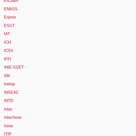
EICnam
ENASS
Enjmin
ESGT
IAT
ICH
ICSV
IFFI
IHIE-SSET
IIM
Inetop
INSEAC
INTD
Intec
Intechmer
Istna
ITIP