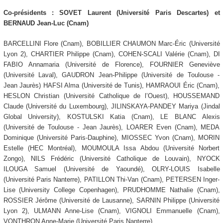
Co-présidents : SOVET Laurent (Université Paris Descartes) et
BERNAUD Jean-Luc (Cnam)
BARCELLINI Flore (Cnam), BOBILLIER CHAUMON Marc-Éric (Université
Lyon 2), CHARTIER Philippe (Cnam), COHEN-SCALI Valérie (Cnam), DI
FABIO Annamaria (Université de Florence), FOURNIER Geneviève
(Université Laval), GAUDRON Jean-Philippe (Université de Toulouse -
Jean Jaurès) HAFSI Alma (Université de Tunis), HAMRAOUI Éric (Cnam),
HESLON Christian (Université Catholique de l’Ouest), HOUSSEMAND
Claude (Université du Luxembourg), JILINSKAYA-PANDEY Mariya (Jindal
Global University), KOSTULSKI Katia (Cnam), LE BLANC Alexis
(Université de Toulouse - Jean Jaurès), LOARER Even (Cnam), MEDA
Dominique (Université Paris-Dauphine), MIOSSEC Yvon (Cnam), MORIN
Estelle (HEC Montréal), MOUMOULA Issa Abdou (Université Norbert
Zongo), NILS Frédéric (Université Catholique de Louvain), NYOCK
ILOUGA Samuel (Université de Yaoundé), OLRY-LOUIS Isabelle
(Université Paris Nanterre), PATILLON Thi-Van (Cnam), PETERSEN Inger-
Lise (University College Copenhagen), PRUDHOMME Nathalie (Cnam),
ROSSIER Jérôme (Université de Lausanne), SARNIN Philippe (Université
Lyon 2), ULMANN Anne-Lise (Cnam), VIGNOLI Emmanuelle (Cnam),
VONTHRON Anne-Marie (Université Paris Nanterre).