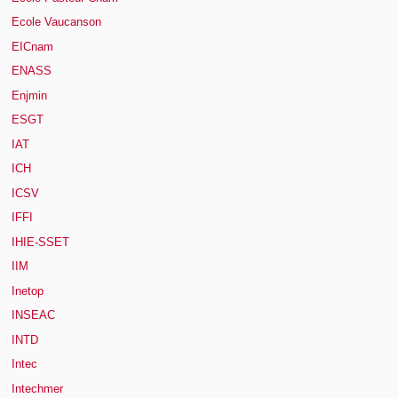
Ecole Vaucanson
EICnam
ENASS
Enjmin
ESGT
IAT
ICH
ICSV
IFFI
IHIE-SSET
IIM
Inetop
INSEAC
INTD
Intec
Intechmer