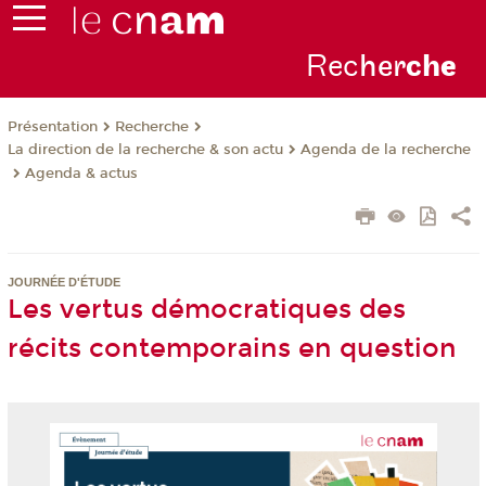
Rec
her
ch
e
Présentation
Recherche
La direction de la recherche & son actu
Agenda de la recherche
Agenda & actus
JOURNÉE D'ÉTUDE
Les vertus démocratiques des
récits contemporains en question