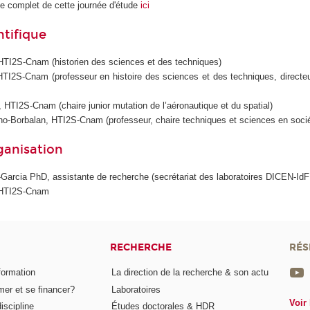
 complet de cette journée d'étude
ici
entifique
HTI2S-Cnam (historien des sciences et des techniques)
 HTI2S-Cnam (professeur en histoire des sciences et des techniques, directeu
 HTI2S-Cnam (chaire junior mutation de l’aéronautique et du spatial)
o-Borbalan, HTI2S-Cnam (professeur, chaire techniques et sciences en soci
ganisation
Garcia PhD, assistante de recherche (secrétariat des laboratoires DICEN-Id
 HTI2S-Cnam
RECHERCHE
RÉS
formation
La direction de la recherche & son actu
er et se financer?
Laboratoires
Voir 
iscipline
Études doctorales & HDR