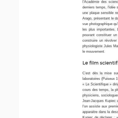
l’Académie des scienc
derniers temps, l'idée
une plaque sensible r
Arago, présentant le da
vue photographique qu'
les plus importantes.
pouvant constituer un
construire un révolve
physiologiste Jules Ma
le mouvement.
Le film scient
C’est dès la mise su
laboratoires (Puiseux 
« Le Scientifique » di
cours des temps, la pl
physiciens, sociologues
Jean-Jacques Kupiec a 
l’on assiste aux premie
apparaitre dans la des
Kupiec de déclarer : « 