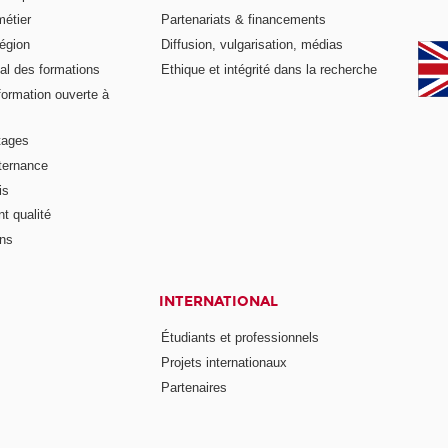
métier
Partenariats & financements
égion
Diffusion, vulgarisation, médias
al des formations
Ethique et intégrité dans la recherche
formation ouverte à
tages
lternance
is
t qualité
ons
INTERNATIONAL
Étudiants et professionnels
Projets internationaux
Partenaires