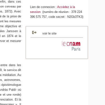
enfin, dans ces
 son cerveau par
Lien de connexion :
Accédez à la
es, 1872). Avec
session
(numéro de réunion : 378 224
é de la prise de
396 575 757, code secret : N2Gb3TK3)
ont les mesures
me objective et
Jules Janssen à
voir le site
l en 1874 et le
rver et mesurer
entre dans les
, le service dit
la médiation. Au
ues, astronomes,
et épistémologue
Andràs Paldi- où
ée et une ronde)
enciation. Et là
férenciées ». Il