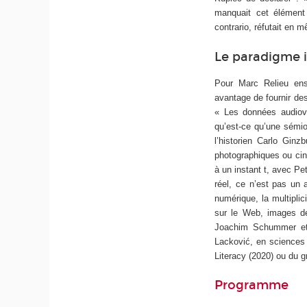
manquait cet élément 
contrario,
réfutait en 
Le paradigme i
Pour Marc Relieu ens
avantage de fournir des
« Les données audiovis
qu’est-ce qu’une sémio
l’historien Carlo Ginz
photographiques ou cin
à un instant
t,
avec Pet
réel, ce n’est pas un 
numérique, la multipli
sur le Web, images de
Joachim Schummer et
Lacković, en sciences
Literacy
(2020) ou du g
Programme