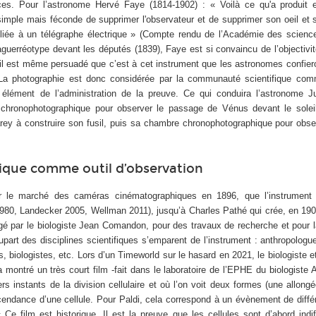
es. Pour l’astronome Hervé Faye (1814-1902) : « Voilà ce qu'a produit 
 simple mais féconde de supprimer l'observateur et de supprimer son oeil et
eliée à un télégraphe électrique » (Compte rendu de l’Académie des scienc
guerréotype devant les députés (1839), Faye est si convaincu de l’objectivit
il est même persuadé que c’est à cet instrument que les astronomes confier
 La photographie est donc considérée par la communauté scientifique com
 élément de l’administration de la preuve. Ce qui conduira l’astronome 
r chronophotographique pour observer le passage de Vénus devant le solei
rey à construire son fusil, puis sa chambre chronophotographique pour obse
ifique comme outil d’observation
r le marché des caméras cinématographiques en 1896, que l’instrument 
1980, Landecker 2005, Wellman 2011), jusqu’à Charles Pathé qui crée, en 1909
rigé par le biologiste Jean Comandon, pour des travaux de recherche et pour 
upart des disciplines scientifiques s’emparent de l’instrument : anthropolog
, biologistes, etc. Lors d’un
Timeworld
sur le hasard en 2021, le biologiste 
montré un très court film -fait dans le laboratoire de l’EPHE du biologiste 
rs instants de la division cellulaire et où l’on voit deux formes (une allong
cendance d’une cellule. Pour Paldi, cela correspond à un évènement de différ
Ce film est historique. Il est la preuve que les cellules sont d’abord indif