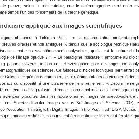
de preuve, selon lui indiscutable, que le cinématographe avait enfin r
même temps l’un des fondements de la théorie génétique.
ndiciaire appliqué aux images scientifiques
eignant-chercheur à Télécom Paris : « La documentation cinématogra
 preuves directes et non ambiguës », tandis que la sociologue Monique Haicau
uelles sont-elles scientifiquement analysables, quelle est la nature du la
logie de l’image optique ? ».
« Le paradigme indiciaire »
emprunté au droit 
burg pourrait s’avérer un bon outil d’investigation pour envisager une ana
ématographiques de sciences. Ce faisceau d’indices iconiques permettrait peu
er Galison : « qu’à un certain point, les expérimentateurs en viennent à dire, c
artefact du dispositif ni une bizarrerie de l’environnement ». Depuis l’émer
cité des écrans et la profusion d’images photographiques et cinématographiqu
 sciences produites dans les laboratoires et images de pseudo-science ;
 Tami Spector,
Popular Images versus Self-Images of Science
(2007), 
 de l’éducation
Thinking with Digital Images in the Post-Truth Era A Method i
roupe canadien Arthémis, nous invitent à requestionner leur statut épistémiq