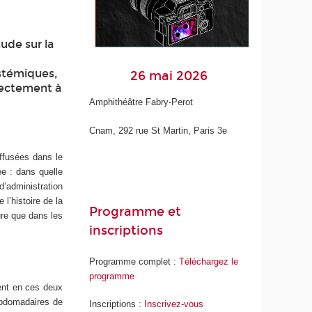
ude sur la
stémiques,
26 mai 2026
irectement à
Amphithéâtre Fabry-Perot
Cnam, 292 rue St Martin, Paris 3e
iffusées dans le
ée : dans quelle
d’administration
l’histoire de la
Programme et
ure que dans les
inscriptions
Programme complet :
Téléchargez le
programme
ient en ces deux
ebdomadaires de
Inscriptions :
I
nscrivez-vous