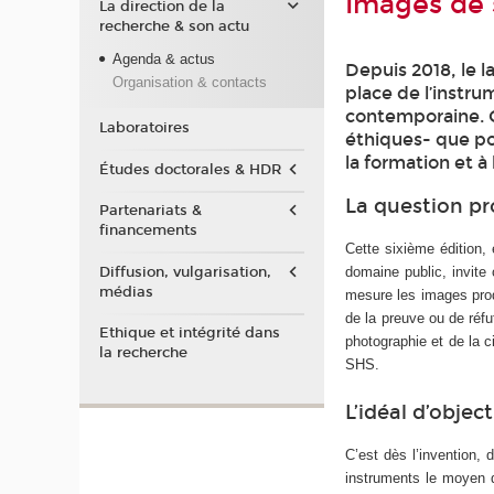
Images de 
La direction de la
recherche & son actu
Agenda & actus
Depuis 2018, le 
Organisation & contacts
place de l’instr
contemporaine. C
Laboratoires
éthiques- que pos
la formation et 
Études doctorales & HDR
La question pr
Partenariats &
financements
Cette sixième édition,
Diffusion, vulgarisation,
domaine public, invite
médias
mesure les images produ
de la preuve ou de réfu
Ethique et intégrité dans
photographie et de la c
la recherche
SHS.
L’idéal d’obje
C’est dès l’invention,
instruments le moyen 