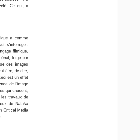
évélé. Ce qui,
a
phique a comme
lt s’interroge :
ngage filmique,
pénal, forgé par
lyse des images
t-être, de dire,
eci est un effet
gence de l’image
es qui croisent,
 les travaux de
ceux de Nataša
n Critical Media
ue.