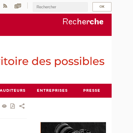
Rec
her
ch
e
AUDITEURS
ENTREPRISES
PRESSE