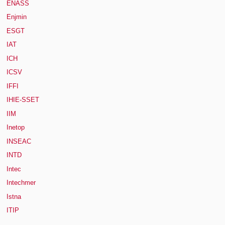
ENASS
Enjmin
ESGT
IAT
ICH
ICSV
IFFI
IHIE-SSET
IIM
Inetop
INSEAC
INTD
Intec
Intechmer
Istna
ITIP