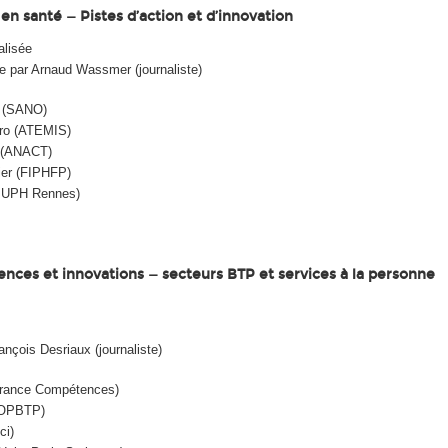
l en santé — Pistes d’action et d’innovation
alisée
e par Arnaud Wassmer (journaliste)
n (SANO)
ro (ATEMIS)
e (ANACT)
ier (FIPHFP)
(PUPH Rennes)
iences et innovations — secteurs BTP et services à la personne
ançois Desriaux (journaliste)
France Compétences)
(OPBTP)
ci)