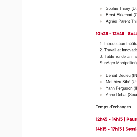
Sophie Thiéry (Di
Ernst Ekkehart (
Agnès Parent Thi
10h25 - 12h45 | Sess
Introduction théâtr
Travail et innovat
Table ronde anim
SupAgro Montpellier)
Benoit Dedieu (I
Matthieu Sibé (Un
Yann Ferguson (I
Anne Debar (Secré
Temps d'échanges
12h45 - 14h15 | Pau
14h15 - 17h15 | Sess