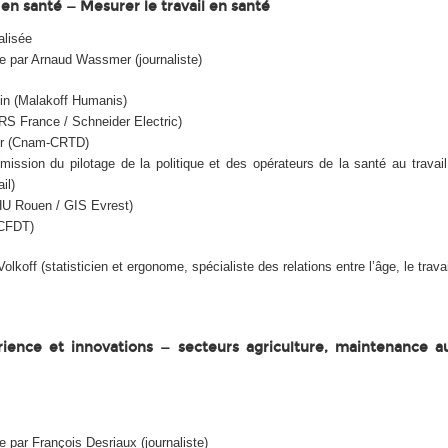
l en santé — Mesurer le travail en santé
alisée
e par Arnaud Wassmer (journaliste)
n (Malakoff Humanis)
RS France / Schneider Electric)
er (Cnam-CRTD)
ission du pilotage de la politique et des opérateurs de la santé au travail
il)
CHU Rouen / GIS Evrest)
CFDT)
koff (statisticien et ergonome, spécialiste des relations entre l’âge, le travai
rience et innovations — secteurs agriculture, maintenance a
 par François Desriaux (journaliste)