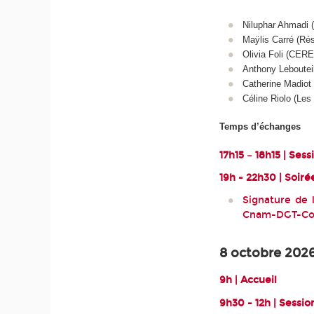
Niluphar Ahmadi (
Maÿlis Carré (R
Olivia Foli (CER
Anthony Leboutei
Catherine Madiot 
Céline Riolo (Le
Temps d’échanges
17h15 – 18h15 | Ses
19h - 22h30 | Soir
Signature de 
Cnam-DGT-Coc
8 octobre 202
9h | Accueil
9h30 - 12h | Sessio