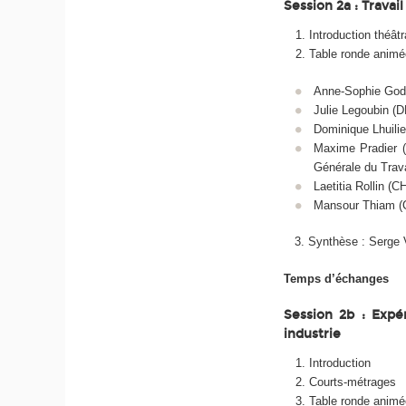
Session 2a : Travai
Introduction théâtr
Table ronde animé
Anne-Sophie Godi
Julie Legoubin (D
Dominique Lhuili
Maxime Pradier (m
Générale du Trava
Laetitia Rollin (
Mansour Thiam (
3. Synthèse : Serge Vol
Temps d’échanges
Session 2b : Expé
industrie
Introduction
Courts-métrages
Table ronde animée