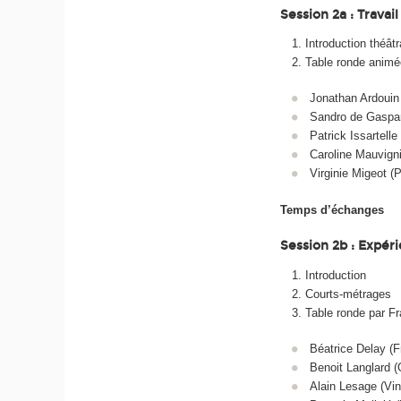
Session 2a : Travai
Introduction théâtr
Table ronde animé
Jonathan Ardoui
Sandro de Gaspa
Patrick Issartell
Caroline Mauvign
Virginie Migeot 
Temps d’échanges
Session 2b : Expér
Introduction
Courts-métrages
Table ronde par Fr
Béatrice Delay (
Benoit Langlard 
Alain Lesage (Vin