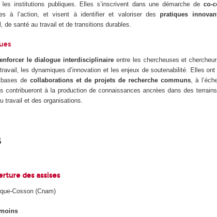
t les institutions publiques. Elles s’inscrivent dans une démarche de
co-c
es à l’action, et visent à identifier et valoriser des
pratiques innovan
l, de santé au travail et de transitions durables.
ques
enforcer le dialogue interdisciplinaire
entre les chercheuses et chercheurs
travail, les dynamiques d’innovation et les enjeux de soutenabilité. Elles on
s bases de
collaborations et de projets de recherche communs
, à l’éch
es contribueront à la production de connaissances ancrées dans des terrains
u travail et des organisations.
6
erture des assises
rque-Cosson (Cnam)
émoins