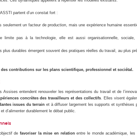
ces. Ces dynamiques appellent à repenser les modèles existants.
ASSTI partent d’un constat fort :
pas seulement un facteur de production, mais une expérience humaine essentiel
se limite pas à la technologie, elle est aussi organisationnelle, sociale,
es plus durables émergent souvent des pratiques réelles du travail, au plus prè
é des contributions sur les plans scientifique, professionnel et sociétal.
x
es Assises entendent renouveler les représentations du travail et de l’innov
périences concrètes des travailleurs et des collectifs
. Elles visent égale
ntes issues du terrain
et à diffuser largement les supports et synthèses p
et d’alimenter durablement le débat public.
onnels
objectif de
favoriser la mise en relation
entre le monde académique, les e