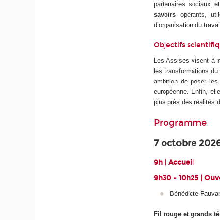
partenaires sociaux e
savoirs
opérants, util
d’organisation du travai
Objectifs scientifi
Les Assises visent à
r
les transformations du 
ambition de poser le
européenne. Enfin, ell
plus près des réalités d
Programme
7 octobre 202
9h | Accueil
9h30 - 10h25 | Ouv
Bénédicte Fauva
Fil rouge et grands t