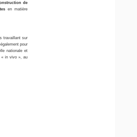
onstruction de
tes
en matière
 travaillant sur
t également pour
elle nationale et
 « in vivo », au