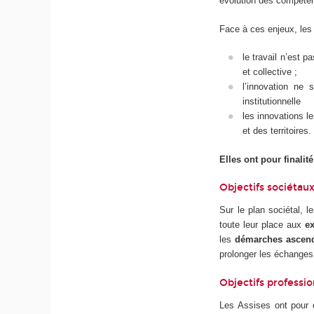
évolution des compéten
Face à ces enjeux, les 
le travail n’est 
et collective ;
l’innovation ne 
institutionnelle
les innovations l
et des territoires.
Elles ont pour finalit
Objectifs sociétau
Sur le plan sociétal, l
toute leur place aux
ex
les
démarches ascenda
prolonger les échanges 
Objectifs professi
Les Assises ont pour 