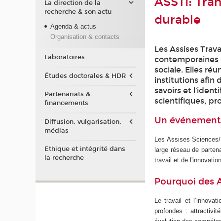
ASSTI: Tra
La direction de la
recherche & son actu
durable
Agenda & actus
Organisation & contacts
Les Assises Trava
Laboratoires
contemporaines d
sociale. Elles ré
Études doctorales & HDR
institutions afin 
savoirs et l’iden
Partenariats &
scientifiques, pr
financements
Un événement 
Diffusion, vulgarisation,
médias
Les Assises Sciences/S
Ethique et intégrité dans
large réseau de parten
la recherche
travail et de l'innovatio
Pourquoi des As
Le travail et l’innov
profondes : attractivit