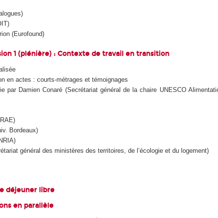
alogues)
OIT)
rion (Eurofound)
ion 1 (plénière) : Contexte de travail en transition
alisée
ion en actes : courts-métrages et témoignages
ée par Damien Conaré (Secrétariat général de la chaire UNESCO Alimentat
NRAE)
iv. Bordeaux)
NRIA)
tariat général des ministères des territoires, de l’écologie et du logement)
se déjeuner libre
ions en parallèle