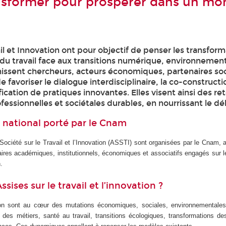
nsformer pour prospérer dans un m
il et Innovation ont pour objectif de penser les transfor
u travail face aux transitions numérique, environnement
unissent chercheurs, acteurs économiques, partenaires so
de favoriser le dialogue interdisciplinaire, la co-construct
tification de pratiques innovantes. Elles visent ainsi des 
ofessionnelles et sociétales durables, en nourrissant le dé
national porté par le Cnam
ociété sur le Travail et l’Innovation (ASSTI) sont organisées par le Cnam, a
aires académiques, institutionnels, économiques et associatifs engagés sur 
n.
sises sur le travail et l’innovation ?
ation sont au cœur des mutations économiques, sociales, environnementale
é des métiers, santé au travail, transitions écologiques, transformations de