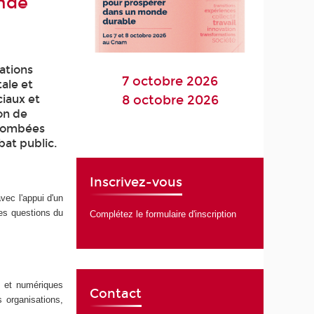
onde
mations
7 octobre 2026
ale et
ciaux et
8 octobre 2026
ion de
retombées
bat public.
Inscrivez-vous
vec l'appui d'un
les questions du
Complétez le formulaire d'inscription
s et numériques
Contact
s organisations,