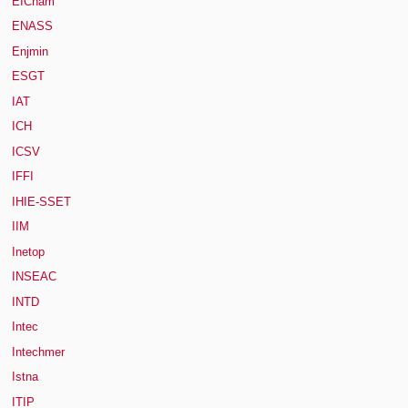
EICnam
ENASS
Enjmin
ESGT
IAT
ICH
ICSV
IFFI
IHIE-SSET
IIM
Inetop
INSEAC
INTD
Intec
Intechmer
Istna
ITIP