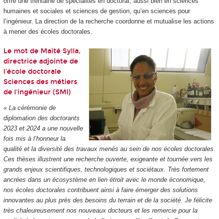
offre une trentaine de spécialités en doctorat, aussi bien en sciences
humaines et sociales et sciences de gestion, qu’en sciences pour
l’ingénieur. La direction de la recherche coordonne et mutualise les actions
à mener des écoles doctorales.
Le mot de Maité Sylla,
directrice adjointe de
l’école doctorale
Sciences des métiers
de l'ingénieur (SMI)
« La cérémonie de
diplomation des doctorants
2023 et 2024 a une nouvelle
fois mis à l’honneur la
qualité et la diversité des travaux menés au sein de nos écoles doctorales.
Ces thèses illustrent une recherche ouverte, exigeante et tournée vers les
grands enjeux scientifiques, technologiques et sociétaux. Très fortement
ancrées dans un écosystème en lien étroit avec le monde économique,
nos écoles doctorales contribuent ainsi à faire émerger des solutions
innovantes au plus près des besoins du terrain et de la société. Je félicite
très chaleureusement nos nouveaux docteurs et les remercie pour la