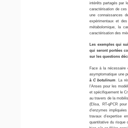
intérêts partagés par
caractérisation de ces
une connaissances de
expérimentaux et des 
métabolomique, la car
caractérisation des mé
Les exemples qui sui
qui seront portées c
sur les questions décr
Face à la nécessaire c
asymptomatique une pre
à
C botulinum
. La ré
l’Anses pour les modè
et spécifiquement le Cn
au travers de la mobili
(Elisa, RT-qPCR pour 
d’enzymes impliquées 
travaux d’expertise e
quantitative du risque