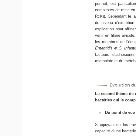
permet, est particuli
complexes de mise en œ
RcK)). Cependant le l
de niveau d’excrétion
explication pour affin
venir en filière avicol
les membres de l’équi
Enteritidis
et
S. Infant
facteurs d’adhésion/i
microbiote et du métab
Évolution d
Le second thème de re
bactéries qui le comp
Du point de vue 
S’appuyant sur les tra
capacité d’une bactérie