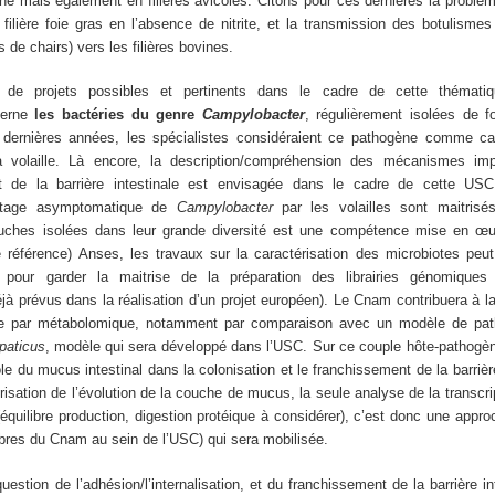
cine mais également en filières avicoles. Citons pour ces dernières la problé
 filière foie gras en l’absence de nitrite, et la transmission des botulism
ts de chairs) vers les filières bovines.
on de projets possibles et pertinents dans le cadre de cette thémati
cerne
les bactéries du genre
Campylobacter
, régulièrement isolées de fo
 dernières années, les spécialistes considéraient ce pathogène comme c
a volaille. Là encore, la description/compréhension des mécanismes im
et de la barrière intestinale est envisagée dans le cadre de cette US
rtage asymptomatique de
Campylobacter
par les volailles sont maitrisé
ouches isolées dans leur grande diversité est une compétence mise en œ
e référence) Anses, les travaux sur la caractérisation des microbiotes peut 
our garder la maitrise de la préparation des librairies génomiques
à prévus dans la réalisation d’un projet européen). Le Cnam contribuera à la
te par métabolomique, notamment par comparaison avec un modèle de pat
paticus
, modèle qui sera développé dans l’USC. Sur ce couple hôte-pathogène
e du mucus intestinal dans la colonisation et le franchissement de la barrière
érisation de l’évolution de la couche de mucus, la seule analyse de la transcr
équilibre production, digestion protéique à considérer), c’est donc une appro
bres du Cnam au sein de l’USC) qui sera mobilisée.
question de l’adhésion/l’internalisation, et du franchissement de la barrière in