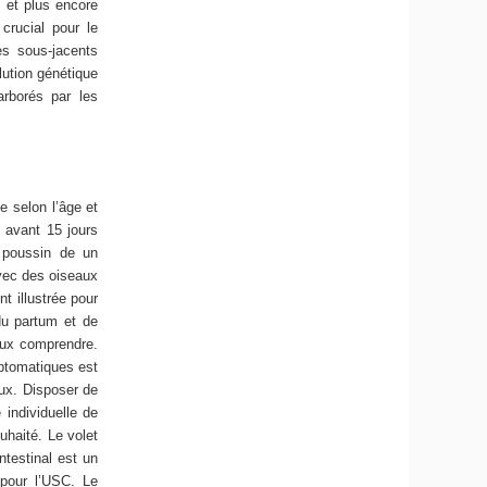
, et plus encore
rucial pour le
es sous-jacents
lution génétique
arborés par les
e selon l’âge et
avant 15 jours
 poussin de un
avec des oiseaux
t illustrée pour
du partum et de
ieux comprendre.
ptomatiques est
aux. Disposer de
individuelle de
uhaité. Le volet
testinal est un
 pour l’USC. Le