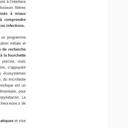
nt à l’interface
lusieurs filières
tinés à mieux
t à comprendre
ces infections.
e un programme
tion initiale et
s de recherche
à la fourchette
t porcine, mais
ion, s’appuyant
es écosystèmes
e, du microbiote
onotique est un
imentaire, pour
pylobacter
. La
cheur.euse.s de
matiques
et vise