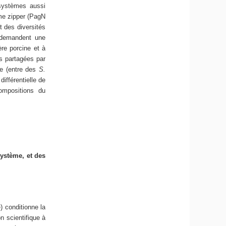
 systèmes aussi
me zipper (PagN
t des diversités
i demandent une
ère porcine et à
es partagées par
pe (entre des
S.
différentielle de
compositions du
système, et des
) conditionne la
n scientifique à