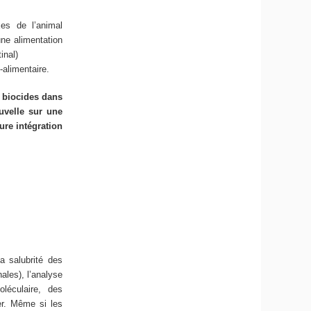
xes de l’animal
une alimentation
inal)
-alimentaire.
 biocides dans
uvelle sur une
ure intégration
la salubrité des
ales), l’analyse
léculaire, des
r. Même si les