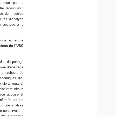
communs pour la
tre reconnues :
ise de modèles
cités d’analyse
n aptitude à la
s de recherche
mbres de l’USC
ulier du portage
émie d’abattage
es chercheurs de
agénomiques 16S
lule à l’organe)
onse immunitaire
t/ou acquise et
nfirmée par les
our une analyse
de conservation,