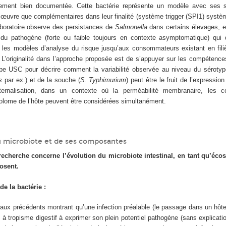
èrement bien documentée. Cette bactérie représente un modèle avec ses
uvre que complémentaires dans leur finalité (système trigger (SPI1) systè
aboratoire observe des persistances de
Salmonella
dans certains élevages, e
 du pathogène (forte ou faible toujours en contexte asymptomatique) qu
er les modèles d’analyse du risque jusqu’aux consommateurs existant en fili
e. L’originalité dans l’approche proposée est de s’appuyer sur les compétenc
pe USC pour décrire comment la variabilité observée au niveau du séroty
is
par ex.) et de la souche (
S. Typhimurium
) peut être le fruit de l’expression 
nternalisation, dans un contexte où la perméabilité membranaire, les 
olome de l’hôte peuvent être considérées simultanément.
u microbiote et de ses composantes
cherche concerne l’évolution du microbiote intestinal, en tant qu’éco
osent.
de la bactérie :
vaux précédents montrant qu’une infection préalable (le passage dans un hôte
 à tropisme digestif à exprimer son plein potentiel pathogène (sans explicatio