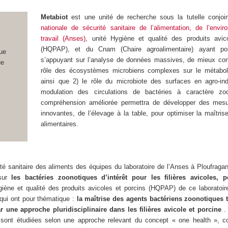
Metabiot
est une unité de recherche sous la tutelle conjoin
nationale de sécurité sanitaire de l’alimentation, de l’envi
travail (Anses)
, unité Hygiène et qualité des produits avic
(HQPAP), et du Cnam (Chaire agroalimentaire) ayant pou
que
s’appuyant sur l’analyse de données massives, de mieux com
ue
rôle des écosystèmes microbiens complexes sur le métaboli
ainsi que 2) le rôle du microbiote des surfaces en agro-ind
modulation des circulations de bactéries à caractère zoo
compréhension améliorée permettra de développer des mesu
innovantes, de l’élevage à la table, pour optimiser la maîtri
alimentaires.
té sanitaire des aliments des équipes du laboratoire de l’Anses à Ploufraga
sur
les bactéries zoonotiques d’intérêt pour les filières avicoles, p
ygiène et qualité des produits avicoles et porcins (HQPAP) de ce laboratoir
 qui ont pour thématique :
la maîtrise des agents bactériens zoonotiques 
r une approche pluridisciplinaire dans les filières avicole et porcine
. 
 sont étudiées selon une approche relevant du concept « one health », c