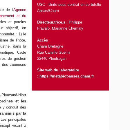
USC - Unité sous contrat en co-tutelle
te de l'
Agence
Anses
/Cnam
ronnement et du
oles et porcins
Directeur.trice.s :
Philippe
r objectif, en
Fravalo
, Marianne Chemaly
prendre : 1) le
Accès
sme de l’hôte,
Cnam Bretagne
ustrie, dans la
Rue Camille Guérin
notique. Cette
22440 Ploufragan
res de gestion
se des zoonoses
Site web du laboratoire
:
https://metabiot-anses.cnam.fr
n-Plouzané-Niort
orcines et les
e y conduit des
transmis par la
Les principales
oncept visant à