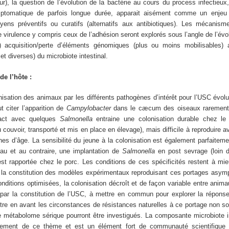
), la question de l’évolution de la bactérie au cours du process infectieux
ptomatique de parfois longue durée, apparait aisément comme un enjeu c
ns préventifs ou curatifs (alternatifs aux antibiotiques). Les mécanism
 virulence y compris ceux de l’adhésion seront explorés sous l’angle de l’évo
 acquisition/perte d’éléments génomiques (plus ou moins mobilisables) 
t diverses) du microbiote intestinal.
de l’hôte :
onisation des animaux par les différents pathogènes d’intérêt pour l’USC évolu
 citer l’apparition de
Campylobacter
dans le cæcum des oiseaux rarement 
tact avec quelques
Salmonella
entraine une colonisation durable chez le
u couvoir, transporté et mis en place en élevage), mais difficile à reproduire 
s d’âge. La sensibilité du jeune à la colonisation est également parfaitemen
u et au contraire, une implantation de
Salmonella
en post sevrage (loin 
 est rapportée chez le porc. Les conditions de ces spécificités restent à m
 la constitution des modèles expérimentaux reproduisant ces portages asym
itions optimisées, la colonisation décroît et de façon variable entre anim
ar la constitution de l’USC, à mettre en commun pour explorer la réponse 
tre en avant les circonstances de résistances naturelles à ce portage non so
 métabolome sérique pourront être investigués. La composante microbiote in
itement de ce thème et est un élément fort de communauté scientifique