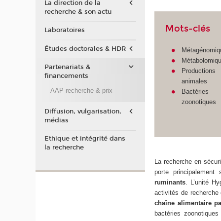
La direction de la
recherche & son actu
Mots-clés
Laboratoires
Études doctorales & HDR
Métagénomi
Métabolomiq
Partenariats &
Productions
financements
animales
AAP recherche & prix
Bactéries
zoonotiques
Diffusion, vulgarisation,
médias
Ethique et intégrité dans
la recherche
La recherche en sécuri
porte principalement 
ruminants
. L’unité H
activités de recherche
chaîne alimentaire pa
bactéries zoonotiques