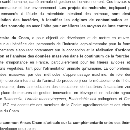
re santé humaine, santé animale et gestion de l’environnement. Ces travaux so
nsommateur et leur environnement.
Les projets de recherche
, impliquant p
 consacrés à l’étude du microbiote intestinal des animaux,
sont des
lation des bactéries, à identifier les origines de contamination e
téries zoonotiques avec l’hôte pour améliorer les moyens de lutte contre 
ntaire du Cnam,
a pour objectif de développer et de mettre en œuvr
ur au bénéfice des personnels de l’industrie agro-alimentaire pour la forma
pements s’appuient notamment sur la conception et la réalisation d’a
ction
tion et l’analyse des données massives dans le continuum de la fourche 
ité d’importance en France, particulièrement pour les filières avicoles e
ons végétales, tant pour l’alimentation animale qu’humaine. La compréhens
nnées massives par des méthodes d’apprentissage machine, du rôle d
microbiote intestinal de l’animal de production) sur le métabolisme de l’hôt
ndustrie, dans la modulation des circulations de bactéries à caractère zo
 place de mesures de gestion innovantes, en élevage et en industrie agroal
 de
Salmonella
,
Listeria monocytogenes
,
Escherichia coli
pathogènes et
Cam
USC est constituée des membres de la Chaire agroalimentaire et des cher
que du Cnam.
he commun Anses-Cnam s’articule sur la complémentarité entre ces thé
développer deux axes :