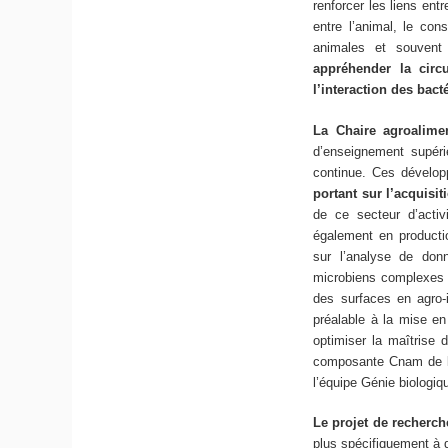
renforcer les liens ent
entre l’animal, le co
animales et souvent
appréhender la circu
l’interaction des bac
La Chaire agroalime
d’enseignement supérie
continue. Ces dévelop
portant sur l’acquisi
de ce secteur d’activ
également en producti
sur l’analyse de do
microbiens complexes (
des surfaces en agro-i
préalable à la mise en
optimiser la maîtrise
composante Cnam de l’
l’équipe Génie biologi
Le projet de recherc
plus spécifiquement à 