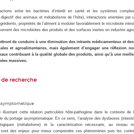
ractions entre les bactéries d’intérêt en santé et les systèmes comple
 digestif des animaux et métabolisme de l’hôte), interactions orientées par 
grédients, propriétés de l’aliment à moduler favorablement le microbiote intest
issement des microbiotes des produits et des surfaces inertes en industrie agro
ttront de conduire à une diminution des intrants médicamenteux et des
ales et agroalimentaires, mais également d’engager une réflexion no
aux contribuant à la qualité globale des produits, ainsi qu’à une meille
nnées massives.
 de recherche
 asymptomatique
 illustrant cette relation particulière hôte-pathogène dans le contexte de 
lle du portage asymptomatique. En ce sens, l’analyse des dysbioses (intestin
ogiques (métabolome) et la caractérisation nécessaire, au niveau mo
sont des enjeux pour mieux comprendre ces phénomènes puis les contre