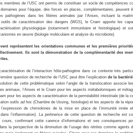
 les membres de l’USC ont permis de constituer un socle de compétences 
 domaines pour l’équipe, des forces en places, complémentaires, peuvent ê
s pathogènes dans les filières animales par l’Anses, incluant la maitr
outils de caractérisation des dangers (WGS), le Cnam apporte les capa
actérisation physiologique (notamment immunitaire et histologique) et so
canismes en œuvre (biologie moléculaire et analyse du microbiote).
vent représentent les orientations communes et les premières priorité
ollectivement. Ils sont la démonstration de la complémentarité des me
ites.
aractérisation de l’interaction hôte-pathogène dans ce contexte très partic
mière question de recherche de l’USC peut être l’explication
de la bactéri
solution de cette problématique selon l’angle de la translocation associe l
les animaux, l’Anses et le Cnam pour les aspects métabolomiques et mét
am pour les aspects de caractérisation de la perméabilité intestinale (de la cel
sation outils
ad hoc
(Chambre de Ussing, histologie) et les aspects de la rép
l’expression de chimiokines de la mise en place de l’immunité innée e
dans l’inflammation). La pertinence de cette question de recherche est co
n cours, confirmant cette carence d’informations et ses conséquences p
 dans la perspective de la diminution de l’usage des nitrites comme agents 