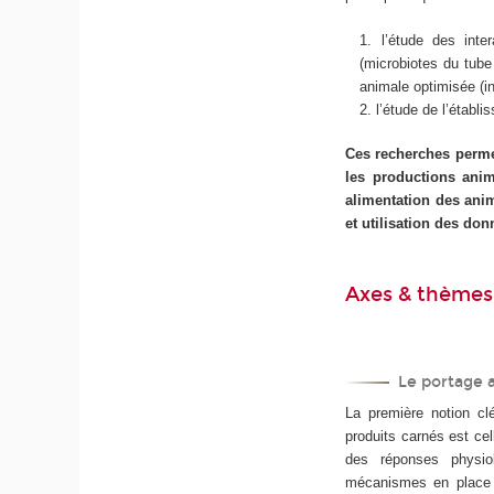
l’étude des inte
(microbiotes du tube
animale optimisée (in
l’étude de l’établ
Ces recherches perme
les productions anim
alimentation des anim
et utilisation des do
Axes & thèmes
Le portage
La première notion clé
produits carnés est ce
des réponses physiol
mécanismes en place 