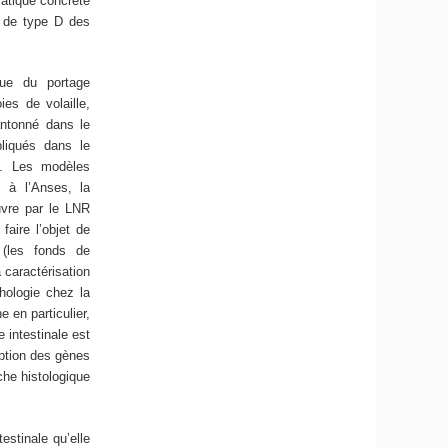
matique concrète
es de type D des
que du portage
ies de volaille,
antonné dans le
pliqués dans le
C. Les modèles
s à l’Anses, la
uvre par le LNR
faire l’objet de
 (les fonds de
 caractérisation
hologie chez la
 en particulier,
 intestinale est
iption des gènes
che histologique
testinale qu’elle