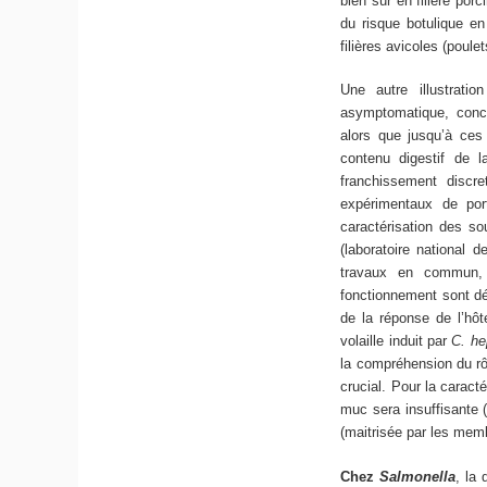
bien sûr en filière por
du risque botulique en
filières avicoles (poule
Une autre illustrati
asymptomatique, con
alors que jusqu’à ces
contenu digestif de l
franchissement discr
expérimentaux de po
caractérisation des s
(laboratoire national d
travaux en commun, p
fonctionnement sont déj
de la réponse de l’hô
volaille induit par
C. he
la compréhension du rôl
crucial. Pour la caract
muc sera insuffisante (
(maitrisée par les mem
Chez
Salmonella
, la 