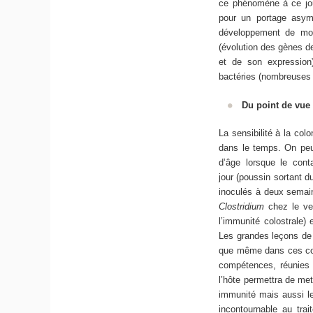
ce phénomène à ce jour
pour un portage asym
développement de moye
(évolution des gènes de
et de son expression)
bactéries (nombreuses e
Du point de vue 
La sensibilité à la col
dans le temps. On peut
d’âge lorsque le con
jour (poussin sortant d
inoculés à deux semaine
Clostridium
chez le vea
l’immunité colostrale)
Les grandes leçons de
que même dans ces cond
compétences, réunies p
l’hôte permettra de met
immunité mais aussi le
incontournable au tra