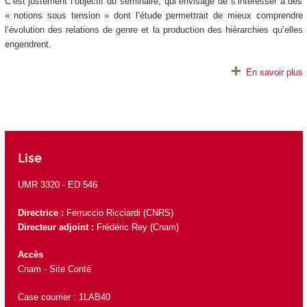
C’est justement l’objectif du séminaire, qui envisage de s’intéresser à des
« notions sous tension » dont l’étude permettrait de mieux comprendre
l’évolution des relations de genre et la production des hiérarchies qu’elles
engendrent.
En savoir plus
Lise
UMR 3320 -
ED 546
Directrice :
Ferruccio Ricciardi
(CNRS)
Directeur adjoint :
Frédéric Rey
(Cnam)
Accès
Cnam - Site Conté
Case courrier : 1LAB40