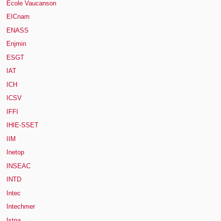
Ecole Vaucanson
EICnam
ENASS
Enjmin
ESGT
IAT
ICH
ICSV
IFFI
IHIE-SSET
IIM
Inetop
INSEAC
INTD
Intec
Intechmer
Istna