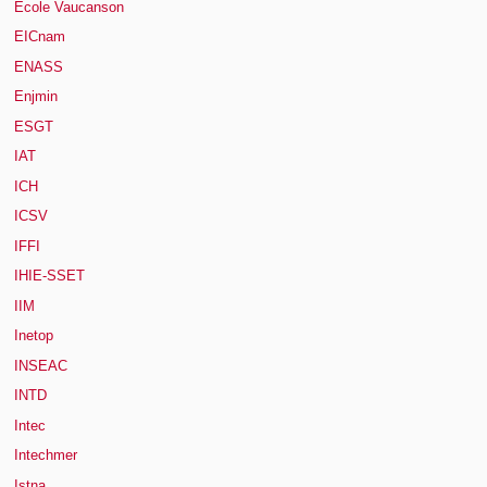
Ecole Vaucanson
EICnam
ENASS
Enjmin
ESGT
IAT
ICH
ICSV
IFFI
IHIE-SSET
IIM
Inetop
INSEAC
INTD
Intec
Intechmer
Istna