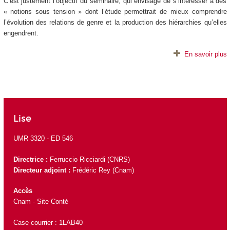
C’est justement l’objectif du séminaire, qui envisage de s’intéresser à des
« notions sous tension » dont l’étude permettrait de mieux comprendre
l’évolution des relations de genre et la production des hiérarchies qu’elles
engendrent.
En savoir plus
Lise
UMR 3320 -
ED 546
Directrice :
Ferruccio Ricciardi
(CNRS)
Directeur adjoint :
Frédéric Rey
(Cnam)
Accès
Cnam - Site Conté
Case courrier : 1LAB40