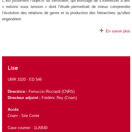
C’est justement l’objectif du séminaire, qui envisage de s’intéresser à des
« notions sous tension » dont l’étude permettrait de mieux comprendre
l’évolution des relations de genre et la production des hiérarchies qu’elles
engendrent.
En savoir plus
Lise
UMR 3320 -
ED 546
Directrice :
Ferruccio Ricciardi
(CNRS)
Directeur adjoint :
Frédéric Rey
(Cnam)
Accès
Cnam - Site Conté
Case courrier : 1LAB40