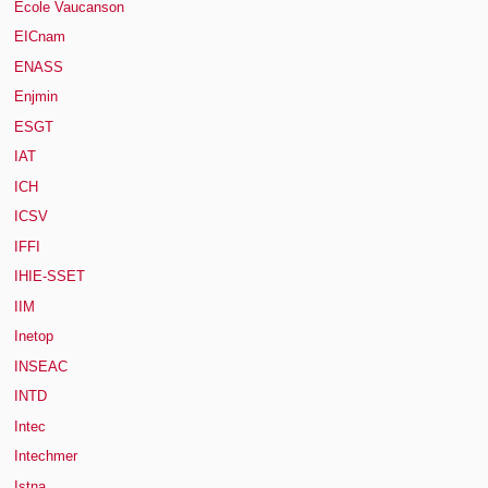
Ecole Vaucanson
EICnam
ENASS
Enjmin
ESGT
IAT
ICH
ICSV
IFFI
IHIE-SSET
IIM
Inetop
INSEAC
INTD
Intec
Intechmer
Istna