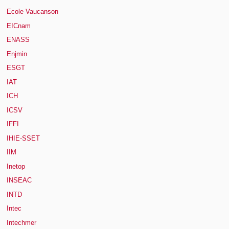
Ecole Vaucanson
EICnam
ENASS
Enjmin
ESGT
IAT
ICH
ICSV
IFFI
IHIE-SSET
IIM
Inetop
INSEAC
INTD
Intec
Intechmer