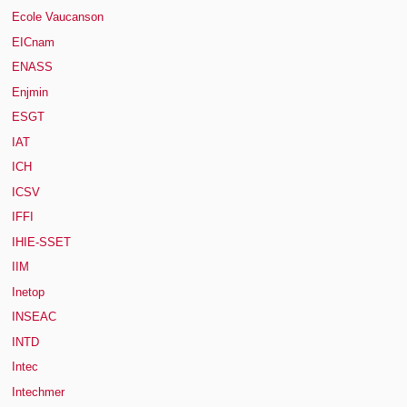
Ecole Vaucanson
EICnam
ENASS
Enjmin
ESGT
IAT
ICH
ICSV
IFFI
IHIE-SSET
IIM
Inetop
INSEAC
INTD
Intec
Intechmer