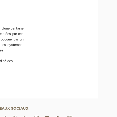
s d'une centaine
fectuées par ces
provoqué par un
s les systèmes,
es.
ilité des
EAUX SOCIAUX