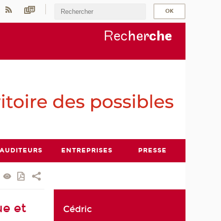
Rec
her
ch
e
AUDITEURS
ENTREPRISES
PRESSE
ue et
Cédric