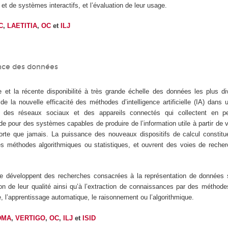
 et de systèmes interactifs, et l’évaluation de leur usage.
C
,
LAETITIA
,
OC
et
ILJ
ence des données
 et la récente disponibilité à très grande échelle des données les plus di
e la nouvelle efficacité des méthodes d’intelligence artificielle (IA) dans 
ère des réseaux sociaux et des appareils connectés qui collectent en 
e pour des systèmes capables de produire de l’information utile à partir de 
orte que jamais. La puissance des nouveaux dispositifs de calcul constit
s méthodes algorithmiques ou statistiques, et ouvrent des voies de recher
e développent des recherches consacrées à la représentation de données
on de leur qualité ainsi qu’à l’extraction de connaissances par des méthod
e, l’apprentissage automatique, le raisonnement ou l’algorithmique.
DMA
,
VERTIGO
,
OC
,
ILJ
et
ISID