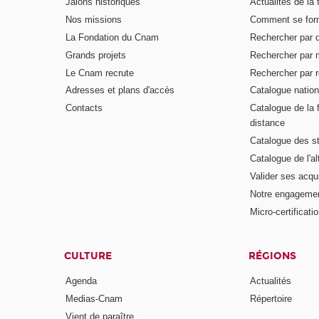
Jalons historiques
Actualités de la 
Nos missions
Comment se form
La Fondation du Cnam
Rechercher par d
Grands projets
Rechercher par 
Le Cnam recrute
Rechercher par r
Adresses et plans d'accès
Catalogue nation
Contacts
Catalogue de la 
distance
Catalogue des s
Catalogue de l'a
Valider ses acqu
Notre engagemen
Micro-certificati
CULTURE
RÉGIONS
Agenda
Actualités
Medias-Cnam
Répertoire
Vient de paraître