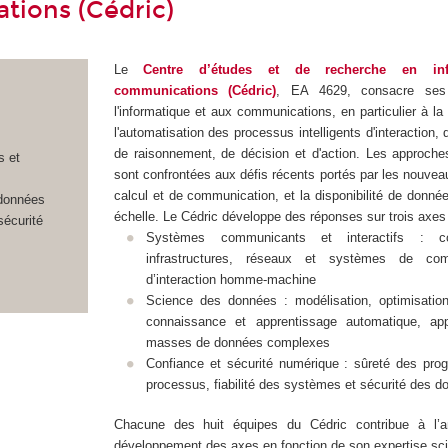
ions (Cédric)
Le
Centre d’études et de recherche en inf
communications (Cédric)
, EA 4629,
consacre ses
l'informatique et aux communications, en particulier à la
l'automatisation des processus intelligents d'interaction, 
de raisonnement, de décision et d'action. Les approches
 et
sont confrontées aux défis récents portés par les nouve
calcul et de communication, et la disponibilité de donné
données
échelle. Le Cédric développe des réponses sur trois axes
sécurité
Systèmes communicants et interactifs : c
infrastructures, réseaux et systèmes de com
d’interaction homme-machine
Science des données : modélisation, optimisation
connaissance et apprentissage automatique, ap
masses de données complexes
Confiance et sécurité numérique : sûreté des pr
processus, fiabilité des systèmes et sécurité des 
Chacune des huit équipes du Cédric contribue à l’a
développement des axes en fonction de son expertise scie