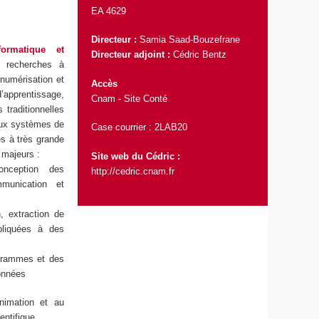
EA 4629
Directeur :
Samia Saad-Bouzefrane
ormatique et
Directeur adjoint :
Cédric Bentz
 recherches à
 numérisation et
Accès
d’apprentissage,
Cnam - Site Conté
 traditionnelles
aux systèmes de
Case courrier : 2LAB20
es à très grande
 majeurs :
Site web du Cédric :
onception des
http://cedric.cnam.fr
munication et
, extraction de
pliquées à des
ogrammes et des
données
nimation et au
ntifique.