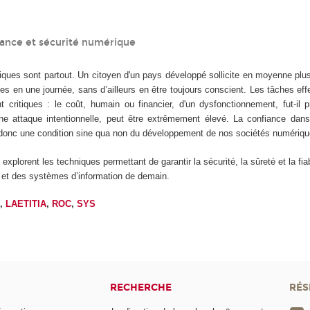
iance et sécurité numérique
ques sont partout. Un citoyen d'un pays développé sollicite en moyenne plu
es en une journée, sans d’ailleurs en être toujours conscient. Les tâches ef
critiques : le coût, humain ou financier, d'un dysfonctionnement, fut-il 
ne attaque intentionnelle, peut être extrêmement élevé. La confiance dan
t donc une condition sine qua non du développement de nos sociétés numériqu
xplorent les techniques permettant de garantir la sécurité, la sûreté et la fiab
s et des systèmes d’information de demain.
D
,
LAETITIA
,
ROC
,
SYS
RECHERCHE
RÉS