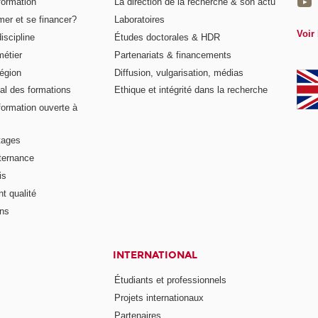
formation
La direction de la recherche & son actu
er et se financer?
Laboratoires
Voir 
iscipline
Études doctorales & HDR
métier
Partenariats & financements
égion
Diffusion, vulgarisation, médias
al des formations
Ethique et intégrité dans la recherche
formation ouverte à
tages
lternance
is
t qualité
ons
INTERNATIONAL
Étudiants et professionnels
Projets internationaux
Partenaires