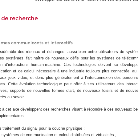
 de recherche
tèmes communicants et interactifs
idérable des réseaux et échanges, aussi bien entre utilisateurs de syst
s systèmes, fait naître de nouveaux défis pour les systèmes de télécomm
n d’interactions humain-machine. Ces technologies doivent se développer
ation et de calcul nécessaire à une industrie toujours plus connectée, au
aux jeux vidéo, et donc plus généralement à l’interconnexion des person
es. Cette évolution technologique peut offrir à ses utilisateurs des interac
sives, supports de nouvelles formes d’art, de nouveaux loisirs et de nouv
cès au savoir.
t à cet axe développent des recherches visant à répondre à ces nouveaux be
mplémentaires :
e traitement du signal pour la couche physique ;
s systèmes de communication et calcul distribuées et virtualisés ;