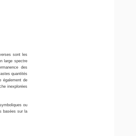
verses sont les
un large spectre
permanence des
vastes quantités
ue également de
che inexplorées
 symboliques ou
es basées sur la