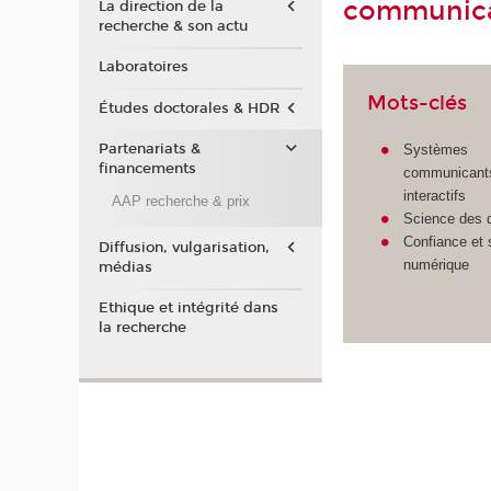
communicat
La direction de la
recherche & son actu
Laboratoires
Mots-clés
Études doctorales & HDR
Partenariats &
Systèmes
financements
communicants
interactifs
AAP recherche & prix
Science des 
Confiance et 
Diffusion, vulgarisation,
numérique
médias
Ethique et intégrité dans
la recherche