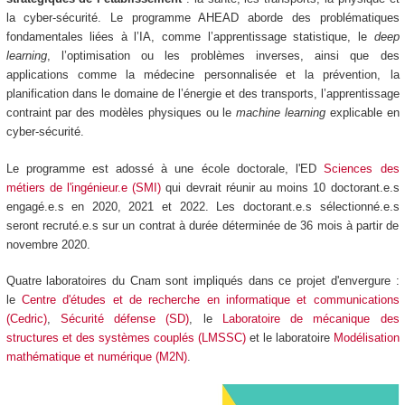
la cyber-sécurité. Le programme AHEAD aborde des problématiques
fondamentales liées à l’IA, comme l’apprentissage statistique, le
deep
learning
, l’optimisation ou les problèmes inverses, ainsi que des
applications comme la médecine personnalisée et la prévention, la
planification dans le domaine de l’énergie et des transports, l’apprentissage
contraint par des modèles physiques ou le
machine learning
explicable en
cyber-sécurité.
Le programme est adossé à une école doctorale, l'ED
Sciences des
métiers de l'ingénieur.e (SMI)
qui devrait réunir au moins 10 doctorant.e.s
engagé.e.s en 2020, 2021 et 2022. Les doctorant.e.s sélectionné.e.s
seront recruté.e.s sur un contrat à durée déterminée de 36 mois à partir de
novembre 2020.
Quatre laboratoires du Cnam sont impliqués dans ce projet d'envergure :
le
Centre d'études et de recherche en informatique et communications
(Cedric)
,
Sécurité défense (SD)
, le
Laboratoire de mécanique des
structures et des systèmes couplés (LMSSC)
et le laboratoire
Modélisation
mathématique et numérique (M2N)
.