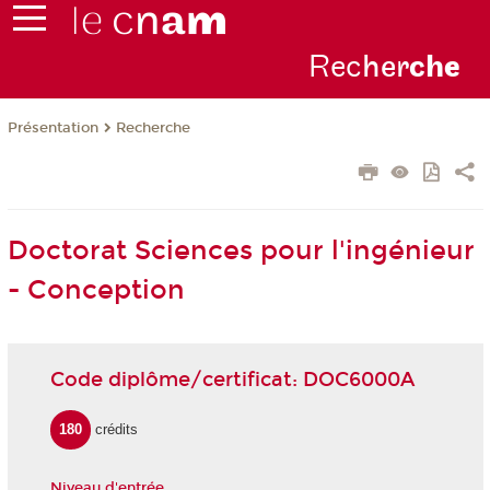
Rec
her
ch
e
Présentation
Recherche
Doctorat Sciences pour l'ingénieur
- Conception
Code diplôme/certificat: DOC6000A
180
crédits
Niveau d'entrée