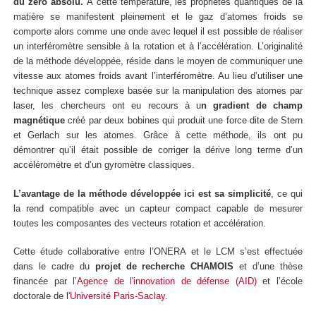
du zéro absolu.
À cette température, les propriétés quantiques de la
matière se manifestent pleinement et le gaz d’atomes froids se
comporte alors comme une onde avec lequel il est possible de réaliser
un interféromètre sensible à la rotation et à l’accélération. L’originalité
de la méthode développée, réside dans le moyen de communiquer une
vitesse aux atomes froids avant l’interféromètre. Au lieu d’utiliser une
technique assez complexe basée sur la manipulation des atomes par
laser, les chercheurs ont eu recours à u
n gradient de champ
magnétique
créé par deux bobines qui produit une force dite de Stern
et Gerlach sur les atomes. Grâce à cette méthode, ils ont pu
démontrer qu’il était possible de corriger la dérive long terme d’un
accéléromètre et d’un gyromètre classiques.
L’avantage de la méthode développée ici est sa simplicité
, ce qui
la rend compatible avec un capteur compact capable de mesurer
toutes les composantes des vecteurs rotation et accélération.
Cette étude collaborative entre l’ONERA et le LCM s’est effectuée
dans le cadre du
projet de recherche CHAMOIS
et d’une thèse
financée par l’
Agence de l'innovation de défense (AID)
et l’école
doctorale de l'
Université Paris-Saclay
.