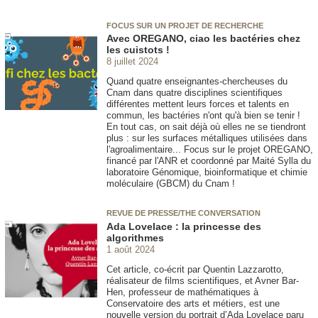
FOCUS SUR UN PROJET DE RECHERCHE
Avec OREGANO, ciao les bactéries chez
les cuistots !
8 juillet 2024
Quand quatre enseignantes-chercheuses du
Cnam dans quatre disciplines scientifiques
différentes mettent leurs forces et talents en
commun, les bactéries n'ont qu'à bien se tenir !
En tout cas, on sait déjà où elles ne se tiendront
plus : sur les surfaces métalliques utilisées dans
l'agroalimentaire... Focus sur le projet OREGANO,
financé par l'ANR et coordonné par Maité Sylla du
laboratoire Génomique, bioinformatique et chimie
moléculaire (GBCM) du Cnam !
REVUE DE PRESSE/THE CONVERSATION
Ada Lovelace : la princesse des
algorithmes
1 août 2024
Cet article, co-écrit par Quentin Lazzarotto,
réalisateur de films scientifiques, et Avner Bar-
Hen, professeur de mathématiques à
Conservatoire des arts et métiers, est une
nouvelle version du portrait d’Ada Lovelace paru