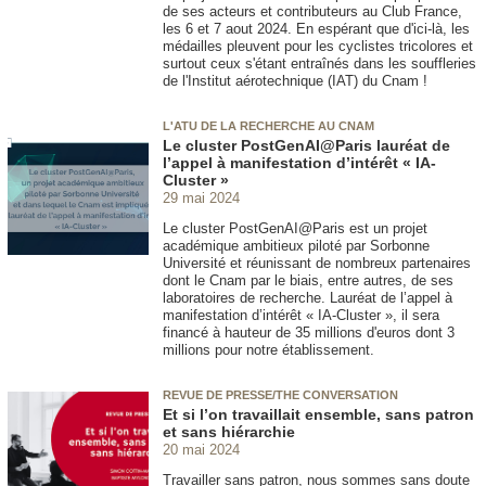
de ses acteurs et contributeurs au Club France,
les 6 et 7 aout 2024. En espérant que d'ici-là, les
médailles pleuvent pour les cyclistes tricolores et
surtout ceux s'étant entraînés dans les souffleries
de l'Institut aérotechnique (IAT) du Cnam !
L'ATU DE LA RECHERCHE AU CNAM
Le cluster PostGenAI@Paris lauréat de
l’appel à manifestation d’intérêt « IA-
Cluster »
29 mai 2024
Le cluster PostGenAI@Paris est un projet
académique ambitieux piloté par Sorbonne
Université et réunissant de nombreux partenaires
dont le Cnam par le biais, entre autres, de ses
laboratoires de recherche. Lauréat de l’appel à
manifestation d’intérêt « IA-Cluster », il sera
financé à hauteur de 35 millions d'euros dont 3
millions pour notre établissement.
REVUE DE PRESSE/THE CONVERSATION
Et si l’on travaillait ensemble, sans patron
et sans hiérarchie
20 mai 2024
Travailler sans patron, nous sommes sans doute