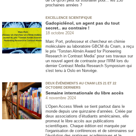
de ce qu'on peut lui souhaiter pour... les 230
prochaines années ?
EXCELLENCE SCIENTIFIQUE
Gadopiclénol, un agent pas du tout
secret.. au contraire !
18 octobre 2024
Marc Port, professeur et chercheur en chimie
moléculaire au laboratoire GBCM du Cnam, a reçu
le prix “Torsten Almén Award for Pioneering
Research in Contrast Media” pour ses travaux sur
un nouvel agent de contraste pour l'IRM lors du
dernier Contrast Media Research Symposium qui
s'est tenu à Oslo en Norvège.
DEUX ÉVÉNEMENTS AU CNAM LES 21 ET 22
OCTOBRE DERNIERS
Semaine internationale du libre accès
4 novembre 2024
L’Open Access Week se tient partout dans le
monde depuis une quinzaine d’années. Créée par
deux associations d’étudiants américaines, elle
promeut le libre accès aux publications
scientifiques. Chaque édition est marquée par
l'organisation de conférences et de séminaires sur
l’évolution des pratiques académiques et le