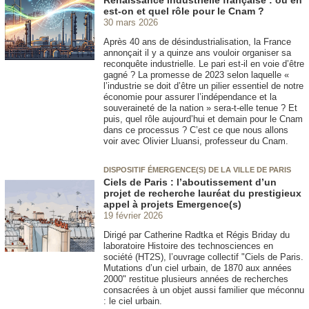
Renaissance industrielle française : où en
est-on et quel rôle pour le Cnam ?
30 mars 2026
Après 40 ans de désindustrialisation, la France
annonçait il y a quinze ans vouloir organiser sa
reconquête industrielle. Le pari est-il en voie d’être
gagné ? La promesse de 2023 selon laquelle «
l’industrie se doit d’être un pilier essentiel de notre
économie pour assurer l’indépendance et la
souveraineté de la nation » sera-t-elle tenue ? Et
puis, quel rôle aujourd’hui et demain pour le Cnam
dans ce processus ? C’est ce que nous allons
voir avec Olivier Lluansi, professeur du Cnam.
DISPOSITIF ÉMERGENCE(S) DE LA VILLE DE PARIS
Ciels de Paris : l’aboutissement d’un
projet de recherche lauréat du prestigieux
appel à projets Emergence(s)
19 février 2026
Dirigé par Catherine Radtka et Régis Briday du
laboratoire Histoire des technosciences en
société (HT2S), l’ouvrage collectif "Ciels de Paris.
Mutations d’un ciel urbain, de 1870 aux années
2000" restitue plusieurs années de recherches
consacrées à un objet aussi familier que méconnu
: le ciel urbain.