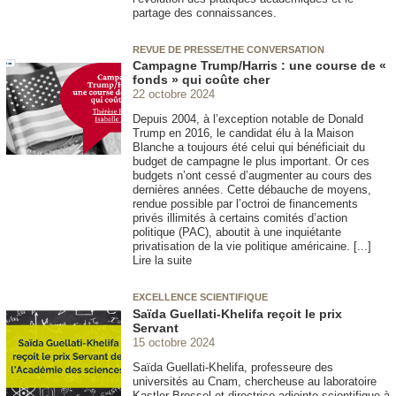
partage des connaissances.
REVUE DE PRESSE/THE CONVERSATION
Campagne Trump/Harris : une course de «
fonds » qui coûte cher
22 octobre 2024
Depuis 2004, à l’exception notable de Donald
Trump en 2016, le candidat élu à la Maison
Blanche a toujours été celui qui bénéficiait du
budget de campagne le plus important. Or ces
budgets n’ont cessé d’augmenter au cours des
dernières années. Cette débauche de moyens,
rendue possible par l’octroi de financements
privés illimités à certains comités d’action
politique (PAC), aboutit à une inquiétante
privatisation de la vie politique américaine. [...]
Lire la suite
EXCELLENCE SCIENTIFIQUE
Saïda Guellati-Khelifa reçoit le prix
Servant
15 octobre 2024
Saïda Guellati-Khelifa, professeure des
universités au Cnam, chercheuse au laboratoire
Kastler-Brossel et directrice adjointe scientifique à