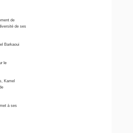
ement de
diversité de ses
el Barkaoui
r le
es, Kamel
 de
rmet à ses