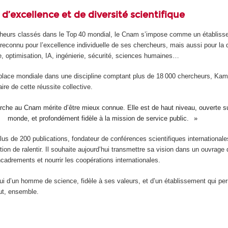
d’excellence et de diversité scientifique
heurs classés dans le Top 40 mondial, le Cnam s’impose comme un établiss
reconnu pour l’excellence individuelle de ses chercheurs, mais aussi pour la 
e, optimisation, IA, ingénierie, sécurité, sciences humaines…
 place mondiale dans une discipline comptant plus de 18 000 chercheurs, Kam
ire de cette réussite collective.
rche au Cnam mérite d’être mieux connue. Elle est de haut niveau, ouverte su
monde, et profondément fidèle à la mission de service public.
lus de 200 publications, fondateur de conférences scientifiques international
tion de ralentir. Il souhaite aujourd’hui transmettre sa vision dans un ouvrage
cadrements et nourrir les coopérations internationales.
lui d’un homme de science, fidèle à ses valeurs, et d’un établissement qui pe
ut, ensemble.