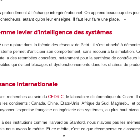
s profondément à l’échange intergénérationnel. On apprend beaucoup des jeu
chercheurs, autant qu’on leur enseigne. Il faut leur faire une place.
omme levier d’intelligence des systèmes
ne rupture dans la théorie des réseaux de Petri : il s’est attaché à démontre
stème permet d’anticiper son comportement, sans recourir à la simulation. Cet
ante, a des retombées concrètes, notamment pour la synthèse de contrôleurs i
isibles qui évitent blocages et dysfonctionnements dans les chaînes de produ
sance internationale
ses recherches au sein du
CEDRIC
, le laboratoire d’informatique du Cnam. Il
us les continents : Canada, Chine, États-Unis, Afrique du Sud, Maghreb… et p
 rayonner l’expertise française en ingénierie des systèmes, au plus haut nivea
à des institutions comme Harvard ou Stanford, nous n’avons pas les même
ais nous avons le mérite. Et ce mérite, c’est ce que récompense ce classem