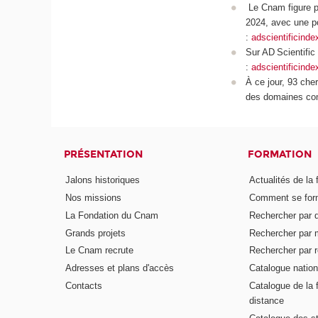
Le Cnam figure p
2024, avec une po
:
adscientificin
Sur AD Scientific
:
adscientificind
À ce jour, 93 che
des domaines com
PRÉSENTATION
FORMATION
Jalons historiques
Actualités de la 
Nos missions
Comment se form
La Fondation du Cnam
Rechercher par d
Grands projets
Rechercher par 
Le Cnam recrute
Rechercher par r
Adresses et plans d'accès
Catalogue nation
Contacts
Catalogue de la 
distance