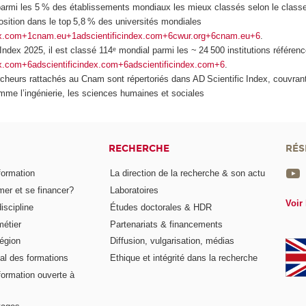
armi les 5 % des établissements mondiaux les mieux classés selon le cla
sition dans le top 5,8 % des universités mondiales
dex.com+1cnam.eu+1
adscientificindex.com+6cwur.org+6cnam.eu+6
.
 Index 2025, il est classé 114ᵉ mondial parmi les ~ 24 500 institutions référen
ex.com+6adscientificindex.com+6adscientificindex.com+6
.
rcheurs rattachés au Cnam sont répertoriés dans AD Scientific Index, couvra
me l’ingénierie, les sciences humaines et sociales
RECHERCHE
RÉS
formation
La direction de la recherche & son actu
er et se financer?
Laboratoires
Voir 
iscipline
Études doctorales & HDR
métier
Partenariats & financements
égion
Diffusion, vulgarisation, médias
al des formations
Ethique et intégrité dans la recherche
formation ouverte à