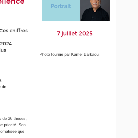
ellence
Ces chiffres
7 juillet 2025
 2024
lus
Photo fournie par Kamel Barkaoui
a
e de
s de 36 thèses,
e priorité. Son
utomatisée que