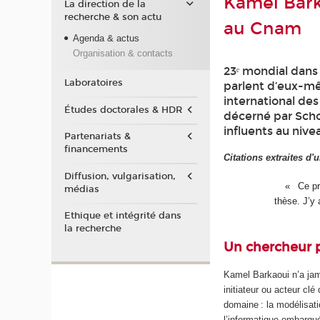
Kamel Bark
La direction de la
recherche & son actu
au Cnam
Agenda & actus
Organisation & contacts
23ᵉ mondial dans
Laboratoires
parlent d’eux-mê
international des
Études doctorales & HDR
décerné par Scho
influents au nive
Partenariats &
financements
Citations extraites d'
Diffusion, vulgarisation,
Ce pr
médias
thèse. J’y
Ethique et intégrité dans
la recherche
Un chercheur 
Kamel Barkaoui n’a jam
initiateur ou acteur cl
domaine : la modélisati
l’informatique embarqu