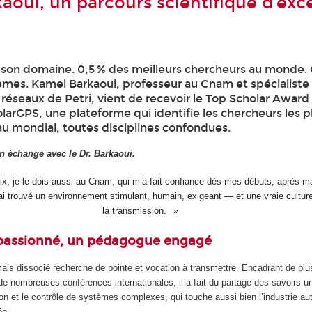
aoui, un parcours scientifique d’exc
 son domaine. 0,5 % des meilleurs chercheurs au monde. 
mes. Kamel Barkaoui, professeur au Cnam et spécialiste
 réseaux de Petri, vient de recevoir le Top Scholar Award
larGPS, une plateforme qui identifie les chercheurs les p
au mondial, toutes disciplines confondues.
un échange avec le Dr. Barkaoui.
ix, je le dois aussi au Cnam, qui m’a fait confiance dès mes débuts, après m
 ai trouvé un environnement stimulant, humain, exigeant — et une vraie cultur
la transmission.
passionné, un pédagogue engagé
ais dissocié recherche de pointe et vocation à transmettre. Encadrant de plu
é de nombreuses conférences internationales, il a fait du partage des savoirs un
on et le contrôle de systèmes complexes, qui touche aussi bien l’industrie a
ée.