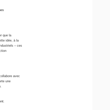
nes
r que la
te idée, à la
ndustriels – ces
ction
 collabore avec
orte une
u.
s
ent.