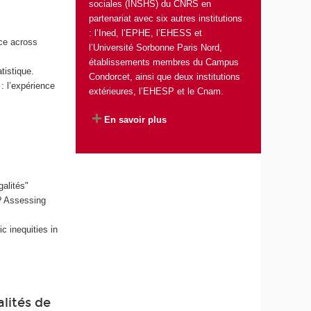
sociales (INSHS) du CNRS en
partenariat avec six autres institutions
: l’Ined, l’EPHE, l’EHESS et
ce across
l’Université Sorbonne Paris Nord,
établissements membres du Campus
tistique.
Condorcet, ainsi que deux institutions
: l’expérience
extérieures, l’EHESP et le Cnam.
En savoir plus
galités"
h? Assessing
c inequities in
alités de