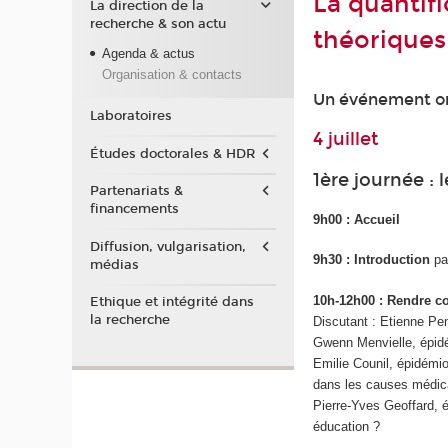
La quantifi
La direction de la
recherche & son actu
théoriques
Agenda & actus
Organisation & contacts
Un événement org
Laboratoires
4 juillet
Études doctorales & HDR
1ère journée : 
Partenariats &
financements
9h00 : Accueil
Diffusion, vulgarisation,
9h30 : Introduction
pa
médias
10h-12h00 : Rendre c
Ethique et intégrité dans
la recherche
Discutant : Etienne Pe
Gwenn Menvielle, épidé
Emilie Counil, épidémio
dans les causes médic
Pierre-Yves Geoffard, 
éducation ?