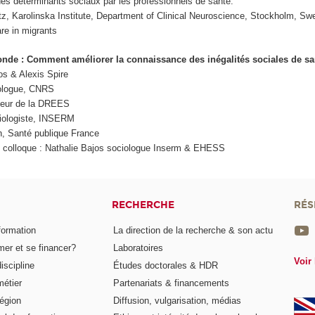
des déterminants sociaux par les professionnels de santé.
utz, Karolinska Institute, Department of Clinical Neuroscience, Stockholm, Sw
are in migrants
onde : Comment améliorer la connaissance des inégalités sociales de sa
os & Alexis Spire
iologue, CNRS
cteur de la DREES
miologiste, INSERM
n, Santé publique France
u colloque : Nathalie Bajos sociologue Inserm & EHESS
RECHERCHE
RÉS
formation
La direction de la recherche & son actu
er et se financer?
Laboratoires
Voir 
iscipline
Études doctorales & HDR
métier
Partenariats & financements
égion
Diffusion, vulgarisation, médias