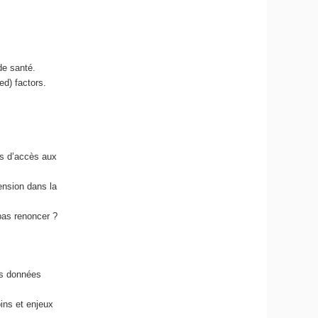
de santé.
ed) factors.
es d’accès aux
ension dans la
pas renoncer ?
es données
oins et enjeux