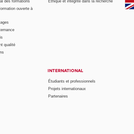
al des formations
Ethique et intégrité dans la recherche
formation ouverte à
tages
lternance
is
t qualité
ons
INTERNATIONAL
Étudiants et professionnels
Projets internationaux
Partenaires