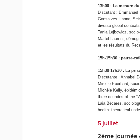
13h00 : La mesure du
Discutant : Emmanuel 
Gonsalves Lianne, Scie
diverse global context
Tania Lejbowicz, socio
Martel Laurent, démogr
et les résultats du Re
15h-15h30 : pause-caf
15h30-17h30 : La pris
Discutante : Annabel 
Mireille Eberhard, soci
Michèle Kelly, épidémi
three decades of the “
Laia Bécares, sociologu
health: theoretical un
5 juillet
2ème journée :