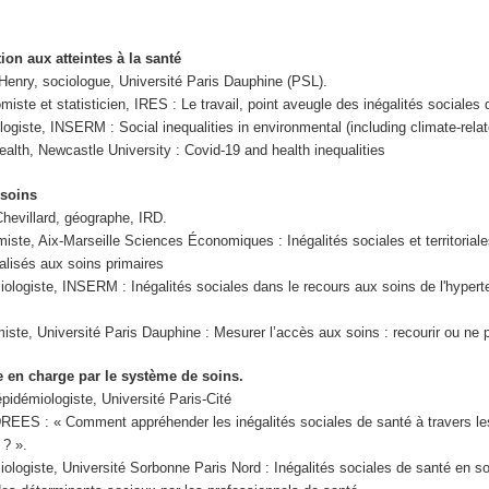
ion aux atteintes à la santé
enry, sociologue, Université Paris Dauphine (PSL).
ste et statisticien, IRES : Le travail, point aveugle des inégalités sociales 
iste, INSERM : Social inequalities in environmental (including climate-relat
alth, Newcastle University : Covid-19 and health inequalities
 soins
Chevillard, géographe, IRD.
iste, Aix-Marseille Sciences Économiques : Inégalités sociales et territorial
alisés aux soins primaires
iologiste, INSERM : Inégalités sociales dans le recours aux soins de l'hypert
iste, Université Paris Dauphine : Mesurer l’accès aux soins : recourir ou ne 
e en charge par le système de soins.
épidémiologiste, Université Paris-Cité
REES : « Comment appréhender les inégalités sociales de santé à travers l
 ? ».
iologiste, Université Sorbonne Paris Nord : Inégalités sociales de santé en s