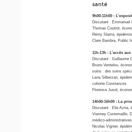
santé
9h00-11h00 : L’exposit
Discutant : Emmanuel H
Thomas Coutrot, économi
Rémy Slama, épidémiolog
Clare Bambra, Public he
11h-13h : L’accès aux
Discutant : Guillaume 
Bruno Ventelou, économ
soins : des soins spéci
Lena Silberzan, épidém
cohorte Constances.
Florence Jusot, économ
14h00-16h00 : La pris
Discutant : Elie Azria, 
Vianney Costemaille, D
médico-administratives
Nicolas Vignier, épidém