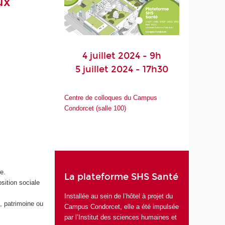
ux
4 juillet 2024 - 9h
5 juillet 2024 - 17h30
Centre de colloques du Campus
Condorcet (salle 100)
e.
La plateforme SHS Santé
sition sociale
Installée au sein de l’hôtel à projet du
, patrimoine ou
Campus Condorcet, elle a été impulsée
par l’Institut des sciences humaines et