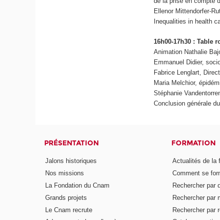
de la prise en compte 
Ellenor Mittendorfer-R
Inequalities in health c
16h00-17h30 : Table r
Animation Nathalie Baj
Emmanuel Didier, soc
Fabrice Lenglart, Dire
Maria Melchior, épidé
Stéphanie Vandentorre
Conclusion générale d
PRÉSENTATION
FORMATION
Jalons historiques
Actualités de la 
Nos missions
Comment se form
La Fondation du Cnam
Rechercher par d
Grands projets
Rechercher par 
Le Cnam recrute
Rechercher par r