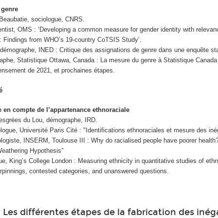
 genre
Beaubatie, sociologue, CNRS.
ntist, OMS : ‘Developing a common measure for gender identity with relevan
s: Findings from WHO’s 19-country CoTSIS Study’.
-démographe, INED : Critique des assignations de genre dans une enquête sta
aphe, Statistique Ottawa, Canada : La mesure du genre à Statistique Canada 
censement de 2021, et prochaines étapes.
é
e en compte de l’appartenance ethnoraciale
Desgrées du Lou, démographe, IRD.
ologue, Université Paris Cité : "Identifications ethnoraciales et mesure des iné
ologiste, INSERM, Toulouse III : Why do racialised people have poorer healt
Weathering Hypothesis”
e, King’s College London : Measuring ethnicity in quantitative studies of ethni
derpinnings, contested categories, and unanswered questions.
 Les différentes étapes de la fabrication des inég