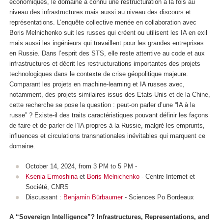
économiques, le domaine a connu une restructuration à la fois au
niveau des infrastructures mais aussi au niveau des discours et
représentations. L’enquête collective menée en collaboration avec
Boris Melnichenko suit les russes qui créent ou utilisent les IA en exil
mais aussi les ingénieurs qui travaillent pour les grandes entreprises
en Russie. Dans l’esprit des STS, elle reste attentive au code et aux
infrastructures et décrit les restructurations importantes des projets
technologiques dans le contexte de crise géopolitique majeure.
Comparant les projets en machine-learning et IA russes avec,
notamment, des projets similaires issus des Etats-Unis et de la Chine,
cette recherche se pose la question : peut-on parler d’une “IA à la
russe” ? Existe-il des traits caractéristiques pouvant définir les façons
de faire et de parler de l’IA propres à la Russie, malgré les emprunts,
influences et circulations transnationales inévitables qui marquent ce
domaine.
October 14, 2024, from 3 PM to 5 PM -
Ksenia Ermoshina
et
Boris Melnichenko
- Centre Internet et
Société, CNRS
Discussant :
Benjamin Bürbaumer
- Sciences Po Bordeaux
A “Sovereign Intelligence”? Infrastructures, Representations, and